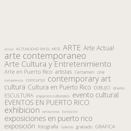
ARTE
Arte Actual
ACTUALIDAD EN EL ARTE
actual
arte contemporaneo
Arte Cultura y Entretenimiento
Arte en Puerto Rico
artistas
Certamen
cine
contemporary art
concurso
competencia
cultura
Cultura en Puerto Rico
DIBUJO
diseño
evento cultural
ESCULTURA
espacios culturales
EVENTOS EN PUERTO RICO
exhibicion
Exhibición
exhibiciones
exposiciones en puerto rico
exposición
fotografía
GRAFICA
grabado
Galerias