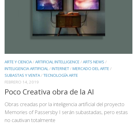
ARTE Y CIENCIA
/
ARTIFICIAL INTELLIGENCE
/
ARTS NEWS
/
INTELIGENCIA ARTIFICIAL
/
INTERNET
/
MERCADO DEL ARTE
/
SUBASTAS Y VENTA
/
TECNOLOGÍA ARTE
FEBRERO 14, 2019
Poco Creativa obra de la AI
Obras creadas por la inteligencia artificial del proyecto
Memories of Passersby I serán subastadas, pero estas
no cautivan totalmente