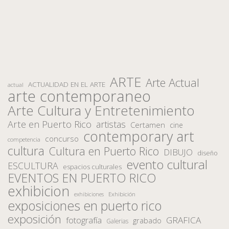
ARTE
Arte Actual
ACTUALIDAD EN EL ARTE
actual
arte contemporaneo
Arte Cultura y Entretenimiento
Arte en Puerto Rico
artistas
Certamen
cine
contemporary art
concurso
competencia
cultura
Cultura en Puerto Rico
DIBUJO
diseño
evento cultural
ESCULTURA
espacios culturales
EVENTOS EN PUERTO RICO
exhibicion
Exhibición
exhibiciones
exposiciones en puerto rico
exposición
fotografía
GRAFICA
grabado
Galerias