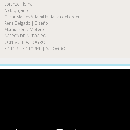
Lorenzo Homar
Nick Quijano
Oscar Mestey Villamil la danza del orden
Rene Delgado | Diseño
Marnie Pérez Moliere
ACERCA DE AUTOGIRO
CONTACTE AUTOGIRO
EDITOR | EDITORIAL | AUTOGIRO