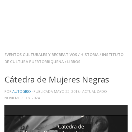
EVENTOS CULTURALES Y RECREATIVOS
/
HISTORIA
/
INSTITUTO
DE CULTURA PUERTORRIQUENA
/
LIBROS
Cátedra de Mujeres Negras
POR
AUTOGIRO
· PUBLICADA
MAYO 25, 2018
· ACTUALIZADO
NOVIEMBRE 18, 2024