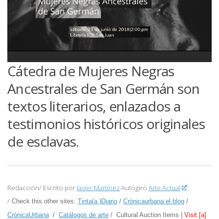
Cátedra de Mujeres Negras
Ancestrales de San Germán son
textos literarios, enlazados a
testimonios históricos originales
de esclavas.
Redacción/ Escrito por
Javier Martínez
Autogiro
Arte Actual
/
Check this other sites:
Tinta(a )Diario
/
Crónicaurbana el blog
/
CrónicaUrbana
/
Catálogos de arte
/ Cultural Auction Items |
Visit [a]