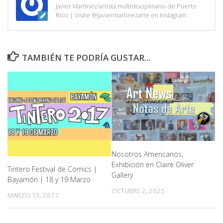
Javier Martínez/artista multidisciplinario de Puerto
Rico | Visite @javiermartinezarte en Instagram
TAMBIÉN TE PODRÍA GUSTAR...
Nosotros Americanos,
Exhibición en Claire Oliver
Tintero Festival de Comics |
Gallery
Bayamón | 18 y 19 Marzo
OCTUBRE 2, 2025
MARZO 15, 2017