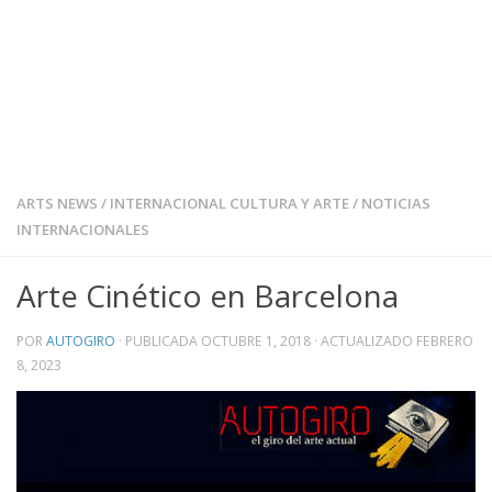
ARTS NEWS
/
INTERNACIONAL CULTURA Y ARTE
/
NOTICIAS
INTERNACIONALES
Arte Cinético en Barcelona
POR
AUTOGIRO
· PUBLICADA
OCTUBRE 1, 2018
· ACTUALIZADO
FEBRERO
8, 2023