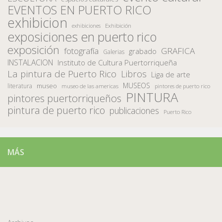
EVENTOS EN PUERTO RICO
exhibicion
Exhibición
exhibiciones
exposiciones en puerto rico
exposición
fotografía
GRAFICA
grabado
Galerias
INSTALACION
Instituto de Cultura Puertorriqueña
La pintura de Puerto Rico
Libros
Liga de arte
MUSEOS
museo
literatura
museo de las americas
pintores de puerto rico
PINTURA
pintores puertorriqueños
pintura de puerto rico
publicaciones
Puerto Rico
MÁS