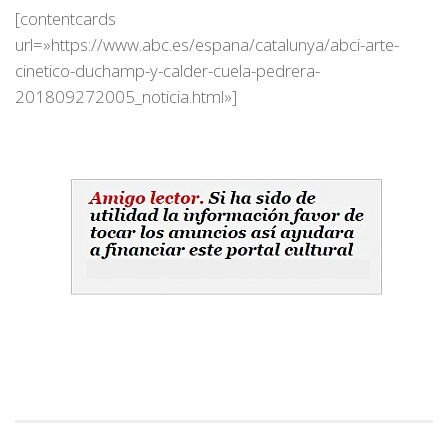
[contentcards
url=»https://www.abc.es/espana/catalunya/abci-arte-
cinetico-duchamp-y-calder-cuela-pedrera-
201809272005_noticia.html»]