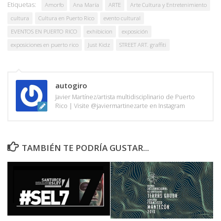
Etiquetas:
Amorfo
Ana María
ARTE
Arte Cultura y Entretenimiento
cultura
Cultura en Puerto Rico
evento cultural
EVENTOS EN PUERTO RICO
exhibicion
exposición
exposiciones en puerto rico
Just Kidz
STREET ART. graffiti
autogiro
Javier Martínez/artista multidisciplinario de Puerto
Rico | Visite @javiermartinezarte en Instagram
TAMBIÉN TE PODRÍA GUSTAR...