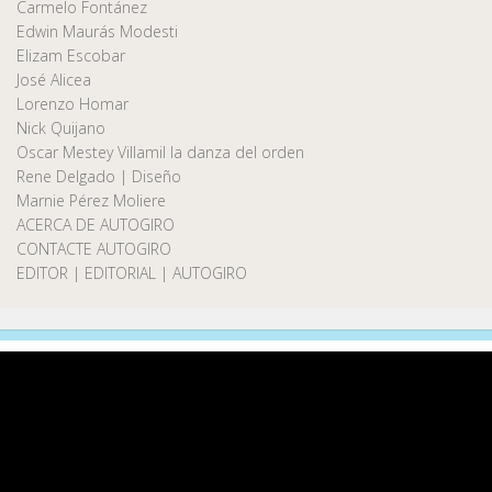
Carmelo Fontánez
Edwin Maurás Modesti
Elizam Escobar
José Alicea
Lorenzo Homar
Nick Quijano
Oscar Mestey Villamil la danza del orden
Rene Delgado | Diseño
Marnie Pérez Moliere
ACERCA DE AUTOGIRO
CONTACTE AUTOGIRO
EDITOR | EDITORIAL | AUTOGIRO