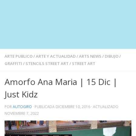
ARTE PUBLICO
/
ARTE Y ACTUALIDAD
/
ARTS NEWS
/
DIBUJO
/
GRAFFITI
/
STENCILS STREET ART
/
STREET ART
Amorfo Ana Maria | 15 Dic |
Just Kidz
POR
AUTOGIRO
· PUBLICADA
DICIEMBRE 10, 2016
· ACTUALIZADO
NOVIEMBRE 7, 2022