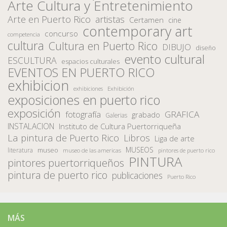
Arte Cultura y Entretenimiento
Arte en Puerto Rico
artistas
Certamen
cine
contemporary art
concurso
competencia
cultura
Cultura en Puerto Rico
DIBUJO
diseño
evento cultural
ESCULTURA
espacios culturales
EVENTOS EN PUERTO RICO
exhibicion
Exhibición
exhibiciones
exposiciones en puerto rico
exposición
fotografía
GRAFICA
grabado
Galerias
INSTALACION
Instituto de Cultura Puertorriqueña
La pintura de Puerto Rico
Libros
Liga de arte
MUSEOS
museo
literatura
museo de las americas
pintores de puerto rico
PINTURA
pintores puertorriqueños
pintura de puerto rico
publicaciones
Puerto Rico
MÁS