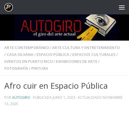
Saltar al contenido
ARTE CONTEMPORÁNEO
/
ARTE CULTURA Y ENTRETENIMIENTO
/
CASA SILVANA
/
ESPACIO PÚBLICA
/
ESPACIOS CULTURALES
/
EVENTOS EN PUERTO RICO
/
EXHIBICIONES DE ARTE
/
FOTOGRAFÍA
/
PINTURA
Afro cuir en Espacio Pública
POR
AUTOGIRO
· PUBLICADA
JUNIO 1, 2023
· ACTUALIZADO
NOVIEMBRE
13, 2025