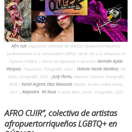
Afro cuir
, Exposición colectiva de artistas afropuertorriqueños
pertenecientes a la comunidad LGBTQ+ de la isla y su diáspora en
Espacio Publica | Obras de izquierda a derecha:
Germán Ayala
Vázquez
,
Trapezium
, Fotografía, 2023 |
Victoria Nicole Martínez
,
Sin
Título
, Fotografía, 2022 |
Jorly Flores,
Atadura Colonial
, Fotografía,
2018 |
Kariel Argenis Díaz Maisonet
,
Madre,
Acrílico sobre lienzo,
2021 |
Alejandra ‘Al’ Rosa
,
Y serás libre, sirene
, Fotografía, 2023
AFRO CUIR”, colectiva de artistas
afropuertorriqueños LGBTQ+ en