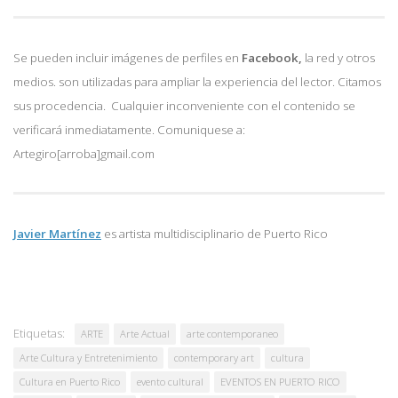
Se pueden incluir imágenes de perfiles en
Facebook,
la red y otros
medios. son utilizadas para ampliar la experiencia del lector. Citamos
sus procedencia. Cualquier inconveniente con el contenido se
verificará inmediatamente. Comuniquese a:
Artegiro[arroba]gmail.com
Javier Martínez
es artista multidisciplinario de
Puerto Rico
Etiquetas:
ARTE
Arte Actual
arte contemporaneo
Arte Cultura y Entretenimiento
contemporary art
cultura
Cultura en Puerto Rico
evento cultural
EVENTOS EN PUERTO RICO