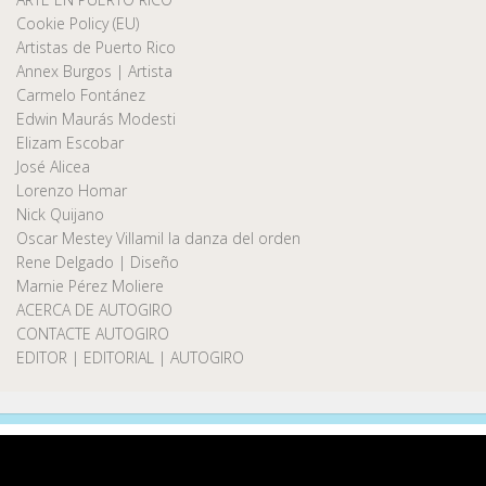
Cookie Policy (EU)
Artistas de Puerto Rico
Annex Burgos | Artista
Carmelo Fontánez
Edwin Maurás Modesti
Elizam Escobar
José Alicea
Lorenzo Homar
Nick Quijano
Oscar Mestey Villamil la danza del orden
Rene Delgado | Diseño
Marnie Pérez Moliere
ACERCA DE AUTOGIRO
CONTACTE AUTOGIRO
EDITOR | EDITORIAL | AUTOGIRO