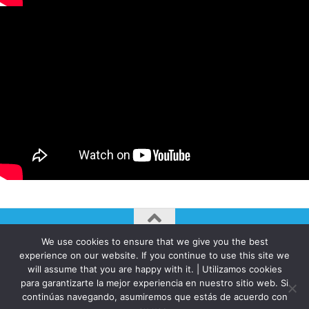
We use cookies to ensure that we give you the best
AUTOGIRO/el giro del arte actual © JAVIER MARTINEZ 2026. All
experience on our website. If you continue to use this site we
Rights Reserved.
will assume that you are happy with it. | Utilizamos cookies
para garantizarte la mejor experiencia en nuestro sitio web. Si
Funciona con
- Diseñado con el
Tema Hueman
continúas navegando, asumiremos que estás de acuerdo con