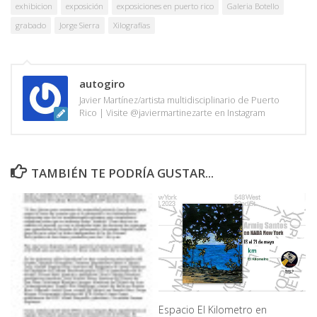
exhibicion
exposición
exposiciones en puerto rico
Galeria Botello
grabado
Jorge Sierra
Xilografías
autogiro
Javier Martínez/artista multidisciplinario de Puerto
Rico | Visite @javiermartinezarte en Instagram
TAMBIÉN TE PODRÍA GUSTAR...
Espacio El Kilometro en