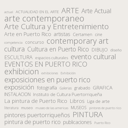
ARTE
Arte Actual
ACTUALIDAD EN EL ARTE
actual
arte contemporaneo
Arte Cultura y Entretenimiento
Arte en Puerto Rico
artistas
Certamen
cine
contemporary art
concurso
competencia
cultura
Cultura en Puerto Rico
DIBUJO
diseño
evento cultural
ESCULTURA
espacios culturales
EVENTOS EN PUERTO RICO
exhibicion
Exhibición
exhibiciones
exposiciones en puerto rico
exposición
fotografía
GRAFICA
grabado
Galerias
INSTALACION
Instituto de Cultura Puertorriqueña
La pintura de Puerto Rico
Libros
Liga de arte
MUSEOS
museo
literatura
museo de las americas
pintores de puerto rico
PINTURA
pintores puertorriqueños
pintura de puerto rico
publicaciones
Puerto Rico