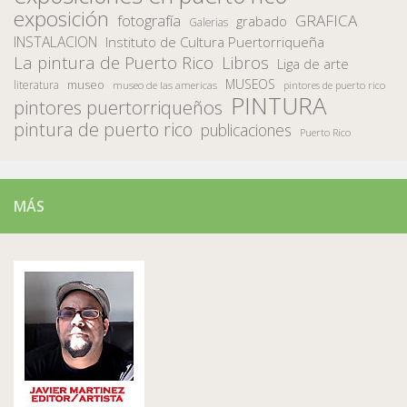
exposición
fotografía
GRAFICA
grabado
Galerias
INSTALACION
Instituto de Cultura Puertorriqueña
La pintura de Puerto Rico
Libros
Liga de arte
MUSEOS
museo
literatura
museo de las americas
pintores de puerto rico
PINTURA
pintores puertorriqueños
pintura de puerto rico
publicaciones
Puerto Rico
MÁS