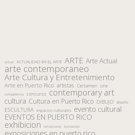
ARTE
Arte Actual
ACTUALIDAD EN EL ARTE
actual
arte contemporaneo
Arte Cultura y Entretenimiento
Arte en Puerto Rico
artistas
Certamen
cine
contemporary art
concurso
competencia
cultura
Cultura en Puerto Rico
DIBUJO
diseño
evento cultural
ESCULTURA
espacios culturales
EVENTOS EN PUERTO RICO
exhibicion
Exhibición
exhibiciones
exposiciones en puerto rico