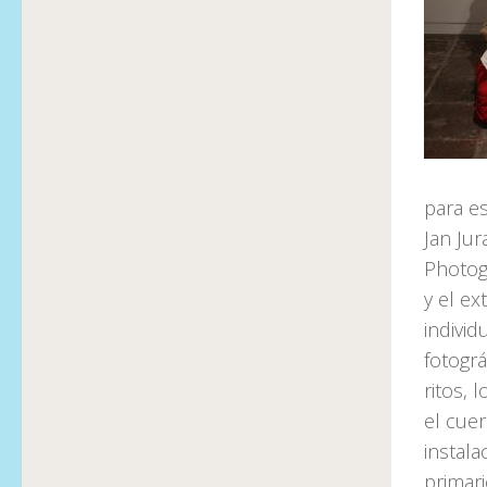
para es
Jan Jur
Photog
y el ex
individ
fotográ
ritos, 
el cuer
instala
primari