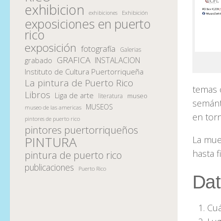
exhibicion
Exhibición
exhibiciones
exposiciones en puerto
rico
exposición
fotografía
Galerias
GRAFICA
INSTALACION
grabado
Instituto de Cultura Puertorriqueña
La pintura de Puerto Rico
temas
Libros
Liga de arte
museo
literatura
semánti
MUSEOS
museo de las americas
en torn
pintores de puerto rico
pintores puertorriqueños
PINTURA
La mue
hasta f
pintura de puerto rico
publicaciones
Puerto Rico
Dat
Cuá