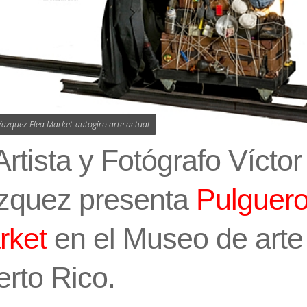
Vazquez-Flea Market-autogiro arte actual
Artista y Fotógrafo Víctor
zquez presenta
Pulguero
rket
en el Museo de arte
rto Rico.