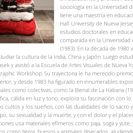
sociología en la Universidad d
tiene una maestría en educac
Hall University de Nueva Jerse
estudios doctorales en educac
comparada en la Universidad
(1983). En la década de 1980 vi
tudiar la cultura de la India, China y Japón. Luego estud
asek y asistió a la Escuela de Artes Visuales de Nueva Y
raphic Workshop. Su trayectoria le ha merecido premio
terior, y desde 1983 ha figurado en innumerables expos
uales como colectivas, como la Bienal de La Habana (19
fica, cálida en luz y tono, explora su fascinación con lo 
los cultos y los sueños; con las dualidades de lo sacro 
po, su sexualidad y la muerte; y con el dolor y el place
ciones usa materiales efímeros como paja, soga y yute, 
os como tierra, huesos y animales disecados, aludiendo