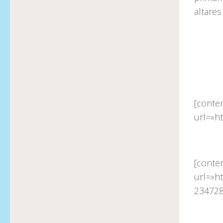
altares
[conte
url=»h
[conte
url=»h
234728