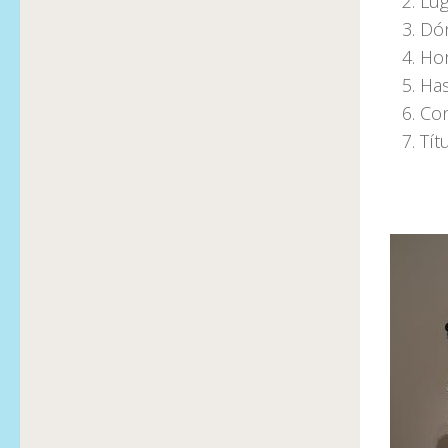
Lug
Dón
Hor
Has
Con
Tít