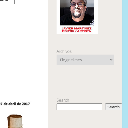
Archivos
Search
Search