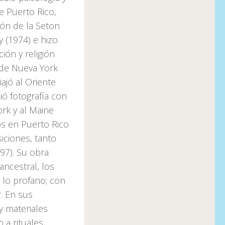
e Puerto Rico,
ión de la Seton
y (1974) e hizo
ión y religión
 de Nueva York
ajó al Oriente
ió fotografía con
ork y al Maine
s en Puerto Rico
iciones, tanto
97). Su obra
ancestral, los
y lo profano; con
r. En sus
y materiales
 a rituales,