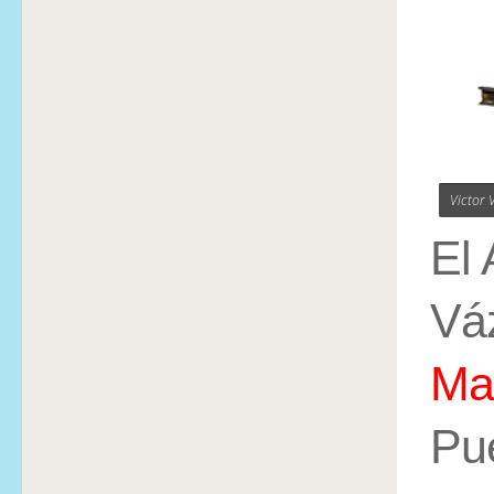
Victor 
El 
Vá
Ma
Pue