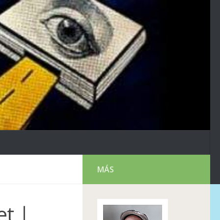
MÁS
et |