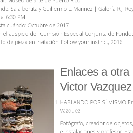
ar: Museo de arte de Puerto Rico
de: Sala bertita y Guillermo L. Marinez | Galería R.J. Re
a: 6:30 PM
ta cuándo: Octubre de 2017
 el auspicio de : Comisión Especial Conjunta de Fondos
ulo de pieza en invitación: Follow your instinct, 2016
Enlaces a otra
Victor Vazquez
HABLANDO POR SÍ MISMO Entr
Vazquez
Fotógrafo, creador de objetos
e instalaciones y profesor. Est