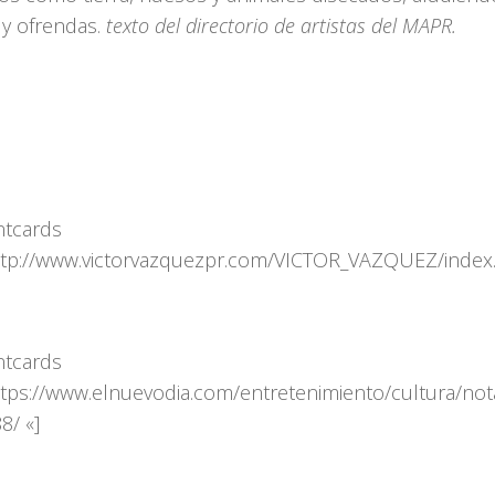
 y ofrendas.
texto del directorio de artistas del MAPR.
ntcards
ttp://www.victorvazquezpr.com/VICTOR_VAZQUEZ/index
ntcards
ttps://www.elnuevodia.com/entretenimiento/cultura/no
8/ «]