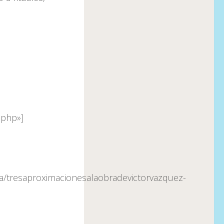
.php»]
ta/tresaproximacionesalaobradevictorvazquez-