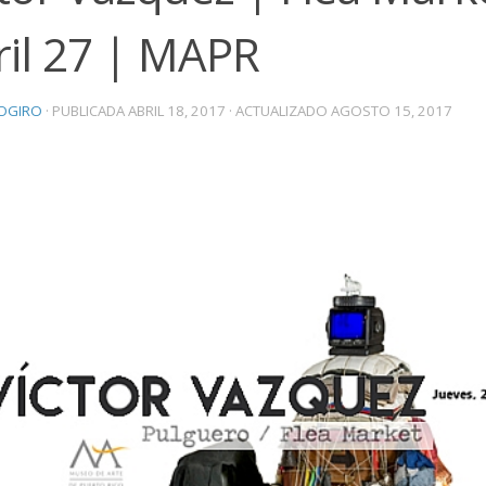
ril 27 | MAPR
OGIRO
· PUBLICADA
ABRIL 18, 2017
· ACTUALIZADO
AGOSTO 15, 2017