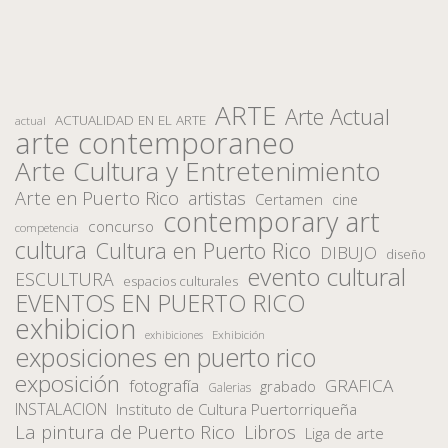
ARTE
Arte Actual
ACTUALIDAD EN EL ARTE
actual
arte contemporaneo
Arte Cultura y Entretenimiento
Arte en Puerto Rico
artistas
Certamen
cine
contemporary art
concurso
competencia
cultura
Cultura en Puerto Rico
DIBUJO
diseño
evento cultural
ESCULTURA
espacios culturales
EVENTOS EN PUERTO RICO
exhibicion
Exhibición
exhibiciones
exposiciones en puerto rico
exposición
fotografía
GRAFICA
grabado
Galerias
INSTALACION
Instituto de Cultura Puertorriqueña
La pintura de Puerto Rico
Libros
Liga de arte