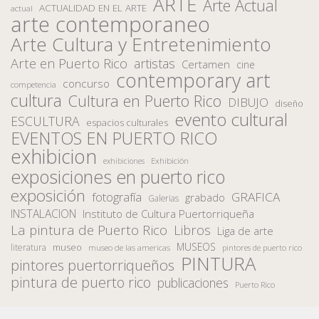
ARTE
Arte Actual
ACTUALIDAD EN EL ARTE
actual
arte contemporaneo
Arte Cultura y Entretenimiento
Arte en Puerto Rico
artistas
Certamen
cine
contemporary art
concurso
competencia
cultura
Cultura en Puerto Rico
DIBUJO
diseño
evento cultural
ESCULTURA
espacios culturales
EVENTOS EN PUERTO RICO
exhibicion
Exhibición
exhibiciones
exposiciones en puerto rico
exposición
fotografía
GRAFICA
grabado
Galerias
INSTALACION
Instituto de Cultura Puertorriqueña
La pintura de Puerto Rico
Libros
Liga de arte
MUSEOS
museo
literatura
museo de las americas
pintores de puerto rico
PINTURA
pintores puertorriqueños
pintura de puerto rico
publicaciones
Puerto Rico