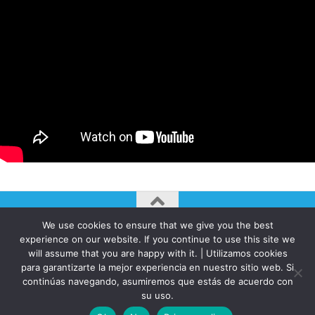
We use cookies to ensure that we give you the best
AUTOGIRO/el giro del arte actual © JAVIER MARTINEZ 2026. All
experience on our website. If you continue to use this site we
Rights Reserved.
will assume that you are happy with it. | Utilizamos cookies
Funciona con
- Diseñado con el
Tema Hueman
para garantizarte la mejor experiencia en nuestro sitio web. Si
continúas navegando, asumiremos que estás de acuerdo con
su uso.