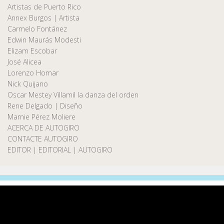
Artistas de Puerto Rico
Annex Burgos | Artista
Carmelo Fontánez
Edwin Maurás Modesti
Elizam Escobar
José Alicea
Lorenzo Homar
Nick Quijano
Oscar Mestey Villamil la danza del orden
Rene Delgado | Diseño
Marnie Pérez Moliere
ACERCA DE AUTOGIRO
CONTACTE AUTOGIRO
EDITOR | EDITORIAL | AUTOGIRO