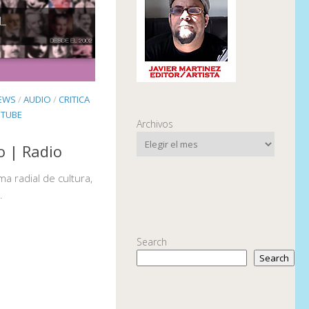
EWS
/
AUDIO
/
CRITICA
TUBE
Archivos
o | Radio
a radial de cultura,
.
Search
Search