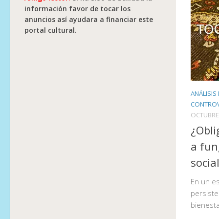
información favor de tocar los
anuncios así ayudara a financiar este
portal cultural.
ANÁLISIS
CONTROVE
OCTUBRE 
¿Obli
a fun
socia
En un es
persist
bienesta