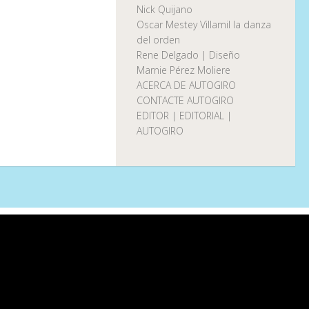
Nick Quijano
Oscar Mestey Villamil la danza
del orden
Rene Delgado | Diseño
Marnie Pérez Moliere
ACERCA DE AUTOGIRO
CONTACTE AUTOGIRO
EDITOR | EDITORIAL |
AUTOGIRO