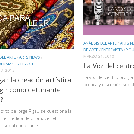
ANÁLISIS DEL ARTE
/
ARTS N
DE ARTE
/
ENTREVISTA
/
YOU
MARZO 31, 2010
 DEL ARTE
/
ARTS NEWS
/
La Voz del centr
RSIAS EN EL ARTE
7, 2015
La voz del centro program
gar la creación artística
política y discusión social
gir como detonante
l?
crito de Jorge Rigau se cuestiona la
ente medida de promover el
r social con el arte