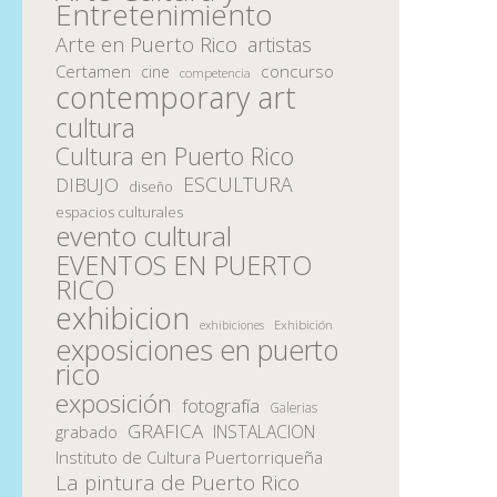
Entretenimiento
Arte en Puerto Rico
artistas
Certamen
concurso
cine
competencia
contemporary art
cultura
Cultura en Puerto Rico
ESCULTURA
DIBUJO
diseño
espacios culturales
evento cultural
EVENTOS EN PUERTO
RICO
exhibicion
Exhibición
exhibiciones
exposiciones en puerto
rico
exposición
fotografía
Galerias
GRAFICA
INSTALACION
grabado
Instituto de Cultura Puertorriqueña
La pintura de Puerto Rico