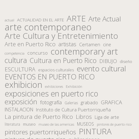
ARTE
Arte Actual
ACTUALIDAD EN EL ARTE
actual
arte contemporaneo
Arte Cultura y Entretenimiento
Arte en Puerto Rico
artistas
Certamen
cine
contemporary art
concurso
competencia
cultura
Cultura en Puerto Rico
DIBUJO
diseño
evento cultural
ESCULTURA
espacios culturales
EVENTOS EN PUERTO RICO
exhibicion
Exhibición
exhibiciones
exposiciones en puerto rico
exposición
fotografía
GRAFICA
grabado
Galerias
INSTALACION
Instituto de Cultura Puertorriqueña
La pintura de Puerto Rico
Libros
Liga de arte
MUSEOS
museo
literatura
museo de las americas
pintores de puerto rico
PINTURA
pintores puertorriqueños