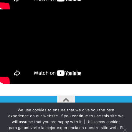
We use cookies to ensure that we give you the best
AUTOGIRO/el giro del arte actual © JAVIER MARTINEZ 2026. All
experience on our website. If you continue to use this site we
Rights Reserved.
will assume that you are happy with it. | Utilizamos cookies
para garantizarte la mejor experiencia en nuestro sitio web. Si
Funciona con
- Diseñado con el
Tema Hueman