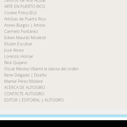
Centros de Arte Actual
ARTE EN PUERTO RICO
Cookie Policy (EU)
Artistas de Puerto Rico
Annex Burgos | Artista
Carmelo Fontánez
Edwin Maurás Modesti
Elizam Escobar
José Alicea
Lorenzo Homar
Nick Quijano
Oscar Mestey Villamil la danza del orden
Rene Delgado | Diseño
Marnie Pérez Moliere
ACERCA DE AUTOGIRO
CONTACTE AUTOGIRO
EDITOR | EDITORIAL | AUTOGIRO