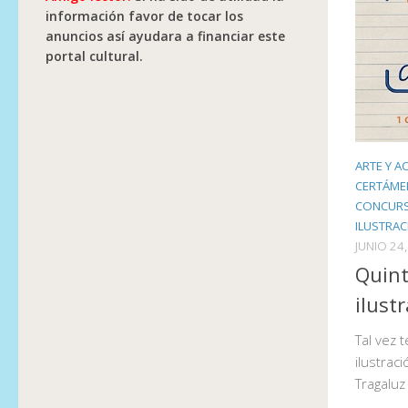
información favor de tocar los
anuncios así ayudara a financiar este
portal cultural.
ARTE Y A
CERTÁME
CONCURS
ILUSTRA
JUNIO 24
Quint
ilust
Tal vez 
ilustrac
Tragaluz