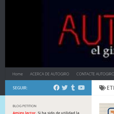
Saltar al contenido
Home
ACERCA DE AUTOGIRO
CONTACTE AUTOGIR
ET
SEGUIR:
BLOG PETITION
Amigo lector.
Si ha sido de utilidad la