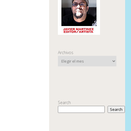
Archivos
Search
Search