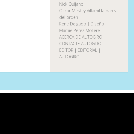
Nick Quijano
Oscar Mestey Villamil la danza
del orden
Rene Delgado | Diseño
Marnie Pérez Moliere
ACERCA DE AUTOGIRO
CONTACTE AUTOGIRO
EDITOR | EDITORIAL |
AUTOGIRO