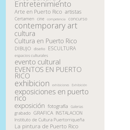
Entretenimiento
Arte en Puerto Rico
artistas
Certamen
concurso
cine
competencia
contemporary art
cultura
Cultura en Puerto Rico
ESCULTURA
DIBUJO
diseño
espacios culturales
evento cultural
EVENTOS EN PUERTO
RICO
exhibicion
Exhibición
exhibiciones
exposiciones en puerto
rico
exposición
fotografía
Galerias
GRAFICA
INSTALACION
grabado
Instituto de Cultura Puertorriqueña
La pintura de Puerto Rico