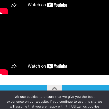
We use cookies to ensure that we give you the best
AUTOGIRO/el giro del arte actual © JAVIER MARTINEZ 2026. All
experience on our website. If you continue to use this site we
Rights Reserved.
will assume that you are happy with it. | Utilizamos cookies