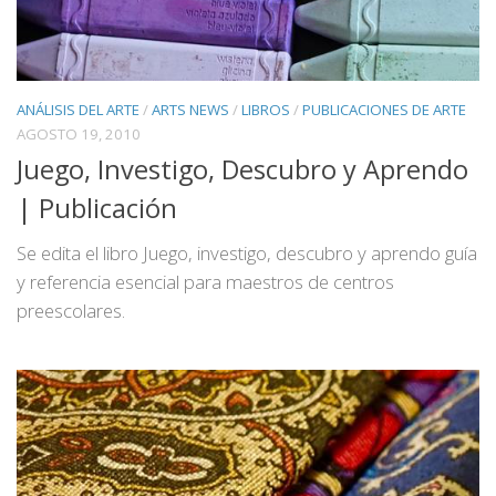
ANÁLISIS DEL ARTE
/
ARTS NEWS
/
LIBROS
/
PUBLICACIONES DE ARTE
AGOSTO 19, 2010
Juego, Investigo, Descubro y Aprendo
| Publicación
Se edita el libro Juego, investigo, descubro y aprendo guía
y referencia esencial para maestros de centros
preescolares.