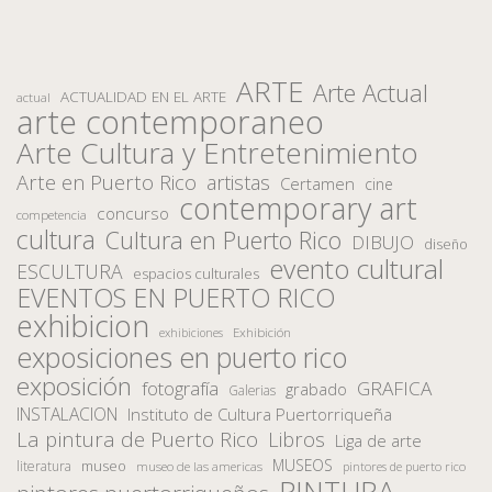
ARTE
Arte Actual
ACTUALIDAD EN EL ARTE
actual
arte contemporaneo
Arte Cultura y Entretenimiento
Arte en Puerto Rico
artistas
Certamen
cine
contemporary art
concurso
competencia
cultura
Cultura en Puerto Rico
DIBUJO
diseño
evento cultural
ESCULTURA
espacios culturales
EVENTOS EN PUERTO RICO
exhibicion
Exhibición
exhibiciones
exposiciones en puerto rico
exposición
fotografía
GRAFICA
grabado
Galerias
INSTALACION
Instituto de Cultura Puertorriqueña
La pintura de Puerto Rico
Libros
Liga de arte
MUSEOS
museo
literatura
museo de las americas
pintores de puerto rico
PINTURA