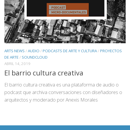
ARTS NEWS
/
AUDIO
/
PODCASTS DE ARTE Y CULTURA
/
PROYECTOS
DE ARTE
/
SOUNDCLOUD
ABRIL 14, 2019
El barrio cultura creativa
El barrio cultura creativa es una plataforma de audio o
podcast que archiva conversaciones con diseñadores o
arquitectos y moderado por Anexis Morales