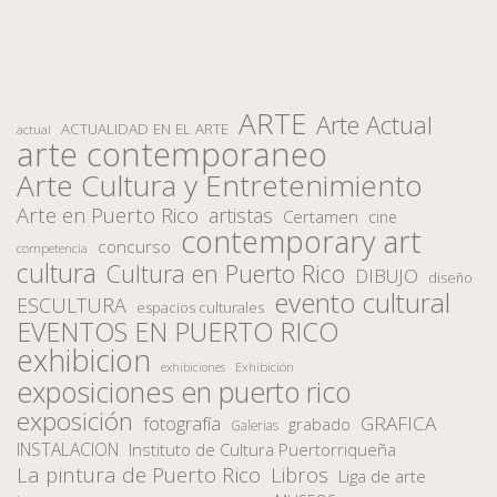
ARTE
Arte Actual
ACTUALIDAD EN EL ARTE
actual
arte contemporaneo
Arte Cultura y Entretenimiento
Arte en Puerto Rico
artistas
Certamen
cine
contemporary art
concurso
competencia
cultura
Cultura en Puerto Rico
DIBUJO
diseño
evento cultural
ESCULTURA
espacios culturales
EVENTOS EN PUERTO RICO
exhibicion
Exhibición
exhibiciones
exposiciones en puerto rico
exposición
fotografía
GRAFICA
grabado
Galerias
INSTALACION
Instituto de Cultura Puertorriqueña
La pintura de Puerto Rico
Libros
Liga de arte