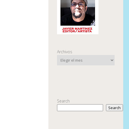
Archivos
Search
Search