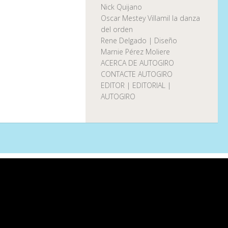
Nick Quijano
Oscar Mestey Villamil la danza
del orden
Rene Delgado | Diseño
Marnie Pérez Moliere
ACERCA DE AUTOGIRO
CONTACTE AUTOGIRO
EDITOR | EDITORIAL |
AUTOGIRO