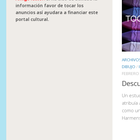
información favor de tocar los
anuncios así ayudara a financiar este
portal cultural.
ARCHIVOS
DIBUJO
/
FEBRERO 
Desc
Un estu
atribuía
como un
Harmens