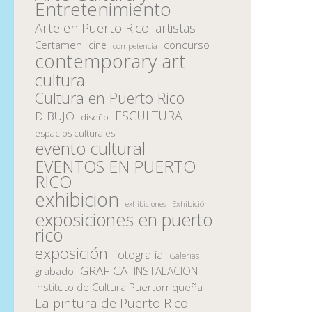
Entretenimiento
Arte en Puerto Rico
artistas
Certamen
concurso
cine
competencia
contemporary art
cultura
Cultura en Puerto Rico
ESCULTURA
DIBUJO
diseño
espacios culturales
evento cultural
EVENTOS EN PUERTO
RICO
exhibicion
Exhibición
exhibiciones
exposiciones en puerto
rico
exposición
fotografía
Galerias
GRAFICA
INSTALACION
grabado
Instituto de Cultura Puertorriqueña
La pintura de Puerto Rico