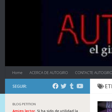
Saltar al contenido
Home
ACERCA DE AUTOGIRO
CONTACTE AUTOGIR
ET
SEGUIR:
BLOG PETITION
Amigo lector.
Si ha sido de utilidad la