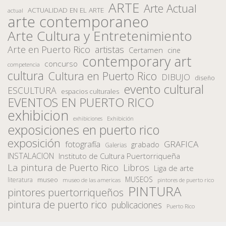
ARTE
Arte Actual
ACTUALIDAD EN EL ARTE
actual
arte contemporaneo
Arte Cultura y Entretenimiento
Arte en Puerto Rico
artistas
Certamen
cine
contemporary art
concurso
competencia
cultura
Cultura en Puerto Rico
DIBUJO
diseño
evento cultural
ESCULTURA
espacios culturales
EVENTOS EN PUERTO RICO
exhibicion
Exhibición
exhibiciones
exposiciones en puerto rico
exposición
fotografía
GRAFICA
grabado
Galerias
INSTALACION
Instituto de Cultura Puertorriqueña
La pintura de Puerto Rico
Libros
Liga de arte
MUSEOS
museo
literatura
museo de las americas
pintores de puerto rico
PINTURA
pintores puertorriqueños
pintura de puerto rico
publicaciones
Puerto Rico