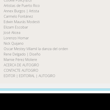
Cookie Policy (EU)
Artistas de Puerto Rico
Annex Burgos | Artista
Carmelo Fontánez
Edwin Maurás Modesti
Elizam Escobar
José Alicea
Lorenzo Homar
Nick Quijano
Oscar Mestey Villamil la danza del orden
Rene Delgado | Diseño
Marnie Pérez Moliere
ACERCA DE AUTOGIRO
CONTACTE AUTOGIRO
EDITOR | EDITORIAL | AUTOGIRO