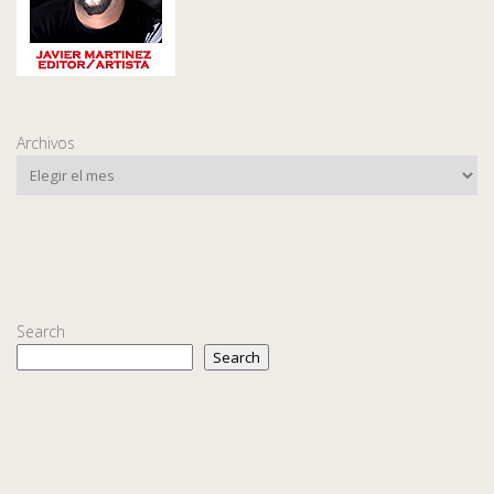
Archivos
Search
Search