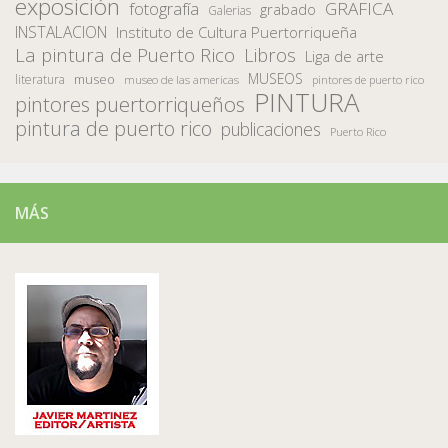
exposición
fotografía
GRAFICA
grabado
Galerias
INSTALACION
Instituto de Cultura Puertorriqueña
La pintura de Puerto Rico
Libros
Liga de arte
MUSEOS
museo
literatura
museo de las americas
pintores de puerto rico
PINTURA
pintores puertorriqueños
pintura de puerto rico
publicaciones
Puerto Rico
MÁS