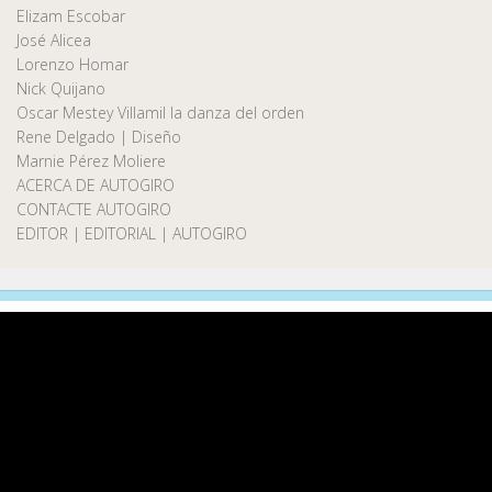
Elizam Escobar
José Alicea
Lorenzo Homar
Nick Quijano
Oscar Mestey Villamil la danza del orden
Rene Delgado | Diseño
Marnie Pérez Moliere
ACERCA DE AUTOGIRO
CONTACTE AUTOGIRO
EDITOR | EDITORIAL | AUTOGIRO