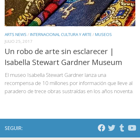
ARTS NEWS
/
INTERNACIONAL CULTURA Y ARTE
/
MUSEOS
JULIO 25, 2017
Un robo de arte sin esclarecer |
Isabella Stewart Gardner Museum
El museo Isabella Stewart Gardner lanza una
recompensa de 10 millones por información que lleve al
paradero de trece obras sustraídas en los años noventa.
SEGUIR: