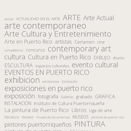
ARTE
Arte Actual
ACTUALIDAD EN EL ARTE
actual
arte contemporaneo
Arte Cultura y Entretenimiento
Arte en Puerto Rico
artistas
Certamen
cine
contemporary art
concurso
competencia
cultura
Cultura en Puerto Rico
DIBUJO
diseño
evento cultural
ESCULTURA
espacios culturales
EVENTOS EN PUERTO RICO
exhibicion
Exhibición
exhibiciones
exposiciones en puerto rico
exposición
fotografía
GRAFICA
grabado
Galerias
INSTALACION
Instituto de Cultura Puertorriqueña
La pintura de Puerto Rico
Libros
Liga de arte
MUSEOS
museo
literatura
museo de las americas
pintores de puerto rico
PINTURA
pintores puertorriqueños