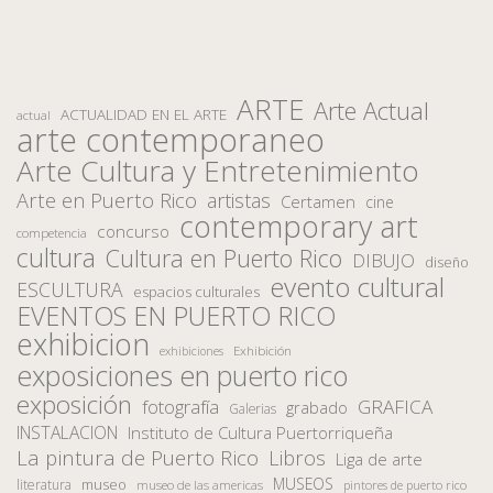
ARTE
Arte Actual
ACTUALIDAD EN EL ARTE
actual
arte contemporaneo
Arte Cultura y Entretenimiento
Arte en Puerto Rico
artistas
Certamen
cine
contemporary art
concurso
competencia
cultura
Cultura en Puerto Rico
DIBUJO
diseño
evento cultural
ESCULTURA
espacios culturales
EVENTOS EN PUERTO RICO
exhibicion
Exhibición
exhibiciones
exposiciones en puerto rico
exposición
fotografía
GRAFICA
grabado
Galerias
INSTALACION
Instituto de Cultura Puertorriqueña
La pintura de Puerto Rico
Libros
Liga de arte
MUSEOS
museo
literatura
museo de las americas
pintores de puerto rico