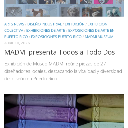
ARTS NEWS
/
DISEÑO INDUSTRIAL
/
EXHIBICIÓN
/
EXHIBICION
COLECTIVA
/
EXHIBICIONES DE ARTE
/
EXPOSICIONES DE ARTE EN
PUERTO RICO
/
EXPOSICIONES PUERTO RICO
/
MADMI MUSEUM
ABRIL 10, 2026
MADMi presenta Todos a Todo Dos
Exhibición de Museo MADMI reúne piezas de 27
diseñadores locales, destacando la vitalidad y diversidad
del diseño en Puerto Rico.