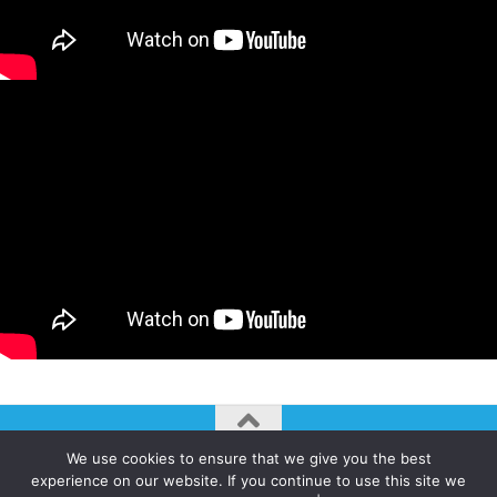
We use cookies to ensure that we give you the best
AUTOGIRO/el giro del arte actual © JAVIER MARTINEZ 2026. All
experience on our website. If you continue to use this site we
Rights Reserved.