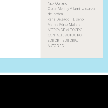
Nick Quijano
Oscar Mestey Villamil la danza
del orden
Rene Delgado | Diseño
Marnie Pérez Moliere
ACERCA DE AUTOGIRO
CONTACTE AUTOGIRO
EDITOR | EDITORIAL |
AUTOGIRO