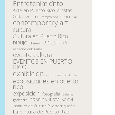
Entretenimiento
Arte en Puerto Rico
artistas
Certamen
concurso
cine
competencia
contemporary art
cultura
Cultura en Puerto Rico
ESCULTURA
DIBUJO
diseño
espacios culturales
evento cultural
EVENTOS EN PUERTO
RICO
exhibicion
Exhibición
exhibiciones
exposiciones en puerto
rico
exposición
fotografía
Galerias
GRAFICA
INSTALACION
grabado
Instituto de Cultura Puertorriqueña
La pintura de Puerto Rico