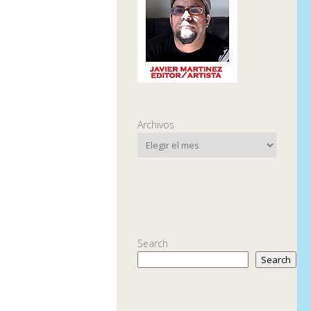
Archivos
Search
Search