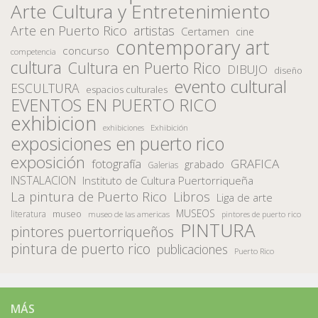
Arte Cultura y Entretenimiento
Arte en Puerto Rico
artistas
Certamen
cine
contemporary art
concurso
competencia
cultura
Cultura en Puerto Rico
DIBUJO
diseño
evento cultural
ESCULTURA
espacios culturales
EVENTOS EN PUERTO RICO
exhibicion
Exhibición
exhibiciones
exposiciones en puerto rico
exposición
fotografía
GRAFICA
grabado
Galerias
INSTALACION
Instituto de Cultura Puertorriqueña
La pintura de Puerto Rico
Libros
Liga de arte
MUSEOS
museo
literatura
museo de las americas
pintores de puerto rico
PINTURA
pintores puertorriqueños
pintura de puerto rico
publicaciones
Puerto Rico
MÁS