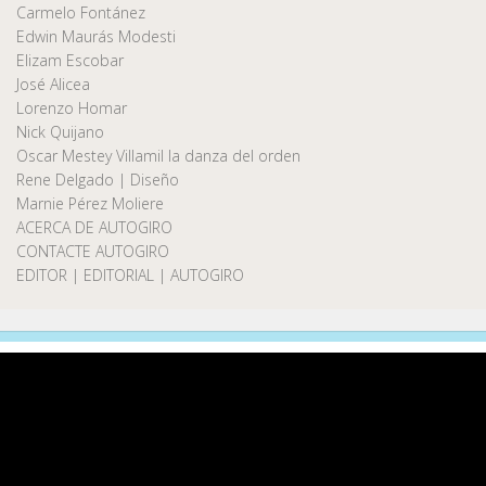
Carmelo Fontánez
Edwin Maurás Modesti
Elizam Escobar
José Alicea
Lorenzo Homar
Nick Quijano
Oscar Mestey Villamil la danza del orden
Rene Delgado | Diseño
Marnie Pérez Moliere
ACERCA DE AUTOGIRO
CONTACTE AUTOGIRO
EDITOR | EDITORIAL | AUTOGIRO