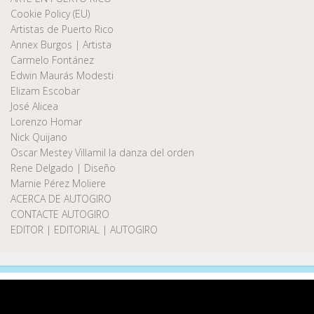
Cookie Policy (EU)
Artistas de Puerto Rico
Annex Burgos | Artista
Carmelo Fontánez
Edwin Maurás Modesti
Elizam Escobar
José Alicea
Lorenzo Homar
Nick Quijano
Oscar Mestey Villamil la danza del orden
Rene Delgado | Diseño
Marnie Pérez Moliere
ACERCA DE AUTOGIRO
CONTACTE AUTOGIRO
EDITOR | EDITORIAL | AUTOGIRO