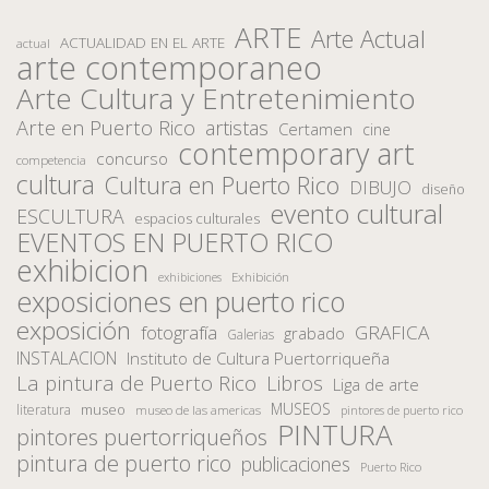
ARTE
Arte Actual
ACTUALIDAD EN EL ARTE
actual
arte contemporaneo
Arte Cultura y Entretenimiento
Arte en Puerto Rico
artistas
Certamen
cine
contemporary art
concurso
competencia
cultura
Cultura en Puerto Rico
DIBUJO
diseño
evento cultural
ESCULTURA
espacios culturales
EVENTOS EN PUERTO RICO
exhibicion
Exhibición
exhibiciones
exposiciones en puerto rico
exposición
fotografía
GRAFICA
grabado
Galerias
INSTALACION
Instituto de Cultura Puertorriqueña
La pintura de Puerto Rico
Libros
Liga de arte
MUSEOS
museo
literatura
museo de las americas
pintores de puerto rico
PINTURA
pintores puertorriqueños
pintura de puerto rico
publicaciones
Puerto Rico