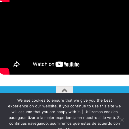
We use cookies to ensure that we give you the best
AUTOGIRO/el giro del arte actual © JAVIER MARTINEZ 2026. All
experience on our website. If you continue to use this site we
Rights Reserved.
will assume that you are happy with it. | Utilizamos cookies
Funciona con
- Diseñado con el
Tema Hueman
para garantizarte la mejor experiencia en nuestro sitio web. Si
continúas navegando, asumiremos que estás de acuerdo con