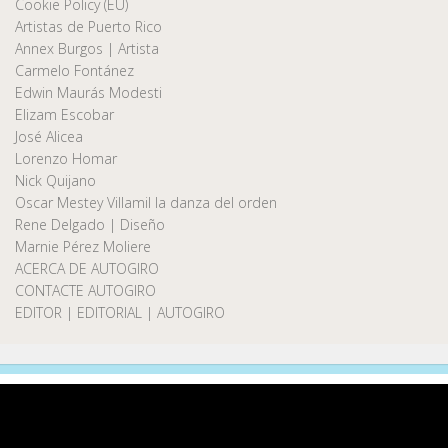
Cookie Policy (EU)
Artistas de Puerto Rico
Annex Burgos | Artista
Carmelo Fontánez
Edwin Maurás Modesti
Elizam Escobar
José Alicea
Lorenzo Homar
Nick Quijano
Oscar Mestey Villamil la danza del orden
Rene Delgado | Diseño
Marnie Pérez Moliere
ACERCA DE AUTOGIRO
CONTACTE AUTOGIRO
EDITOR | EDITORIAL | AUTOGIRO