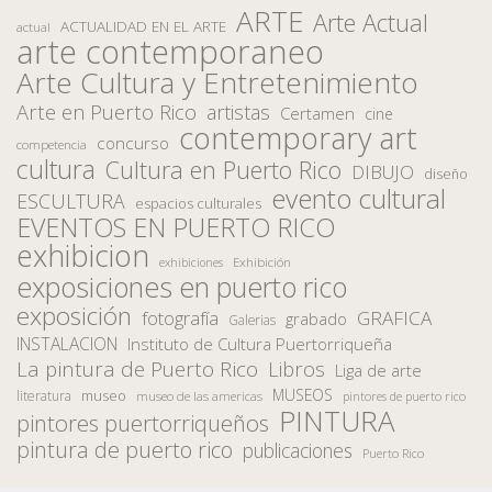
ARTE
Arte Actual
ACTUALIDAD EN EL ARTE
actual
arte contemporaneo
Arte Cultura y Entretenimiento
Arte en Puerto Rico
artistas
Certamen
cine
contemporary art
concurso
competencia
cultura
Cultura en Puerto Rico
DIBUJO
diseño
evento cultural
ESCULTURA
espacios culturales
EVENTOS EN PUERTO RICO
exhibicion
Exhibición
exhibiciones
exposiciones en puerto rico
exposición
fotografía
GRAFICA
grabado
Galerias
INSTALACION
Instituto de Cultura Puertorriqueña
La pintura de Puerto Rico
Libros
Liga de arte
MUSEOS
museo
literatura
museo de las americas
pintores de puerto rico
PINTURA
pintores puertorriqueños
pintura de puerto rico
publicaciones
Puerto Rico