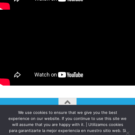
We use cookies to ensure that we give you the best
AUTOGIRO/el giro del arte actual © JAVIER MARTINEZ 2026. All
experience on our website. If you continue to use this site we
Rights Reserved.
will assume that you are happy with it. | Utilizamos cookies
para garantizarte la mejor experiencia en nuestro sitio web. Si
Funciona con
- Diseñado con el
Tema Hueman