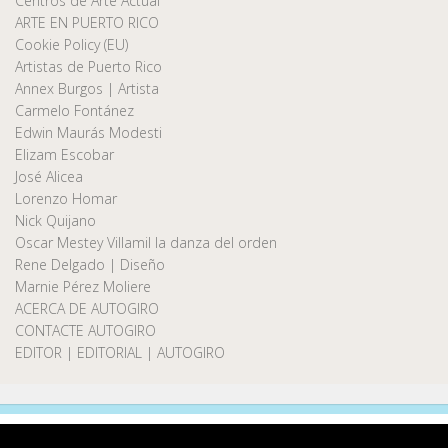
Centros de Arte Actual
ARTE EN PUERTO RICO
Cookie Policy (EU)
Artistas de Puerto Rico
Annex Burgos | Artista
Carmelo Fontánez
Edwin Maurás Modesti
Elizam Escobar
José Alicea
Lorenzo Homar
Nick Quijano
Oscar Mestey Villamil la danza del orden
Rene Delgado | Diseño
Marnie Pérez Moliere
ACERCA DE AUTOGIRO
CONTACTE AUTOGIRO
EDITOR | EDITORIAL | AUTOGIRO