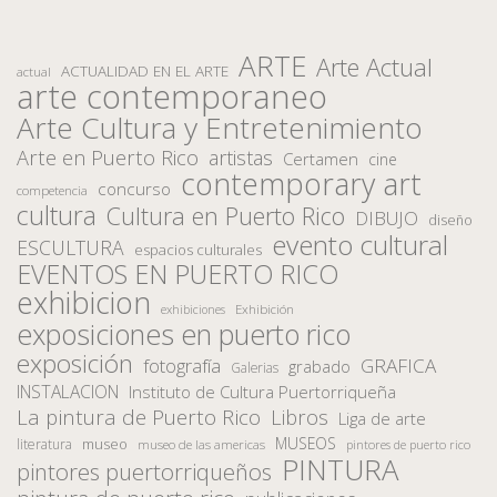
ARTE
Arte Actual
ACTUALIDAD EN EL ARTE
actual
arte contemporaneo
Arte Cultura y Entretenimiento
Arte en Puerto Rico
artistas
Certamen
cine
contemporary art
concurso
competencia
cultura
Cultura en Puerto Rico
DIBUJO
diseño
evento cultural
ESCULTURA
espacios culturales
EVENTOS EN PUERTO RICO
exhibicion
Exhibición
exhibiciones
exposiciones en puerto rico
exposición
fotografía
GRAFICA
grabado
Galerias
INSTALACION
Instituto de Cultura Puertorriqueña
La pintura de Puerto Rico
Libros
Liga de arte
MUSEOS
museo
literatura
museo de las americas
pintores de puerto rico
PINTURA
pintores puertorriqueños