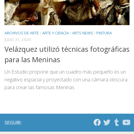
ARCHIVOS DE ARTE
/
ARTE Y CIENCIA
/
ARTS NEWS
/
PINTURA
JULIO 31, 2020
Velázquez utilizó técnicas fotográficas
para las Meninas
Un Estudio propone que un cuadro más pequeño es un
negativo espacial y proyectado con una cámara obscura
para crear las famosas Meninas
SEGUIR: