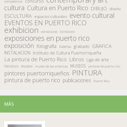
concurso
competencia
cultura
Cultura en Puerto Rico
DIBUJO
diseño
evento cultural
ESCULTURA
espacios culturales
EVENTOS EN PUERTO RICO
exhibicion
Exhibición
exhibiciones
exposiciones en puerto rico
exposición
fotografía
GRAFICA
grabado
Galerias
INSTALACION
Instituto de Cultura Puertorriqueña
La pintura de Puerto Rico
Libros
Liga de arte
MUSEOS
museo
literatura
museo de las americas
pintores de puerto rico
PINTURA
pintores puertorriqueños
pintura de puerto rico
publicaciones
Puerto Rico
MÁS