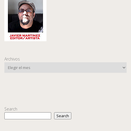
Archivos
Search
Search