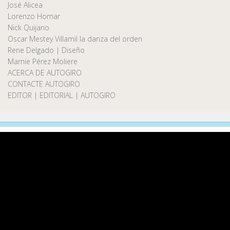
José Alicea
Lorenzo Homar
Nick Quijano
Oscar Mestey Villamil la danza del orden
Rene Delgado | Diseño
Marnie Pérez Moliere
ACERCA DE AUTOGIRO
CONTACTE AUTOGIRO
EDITOR | EDITORIAL | AUTOGIRO