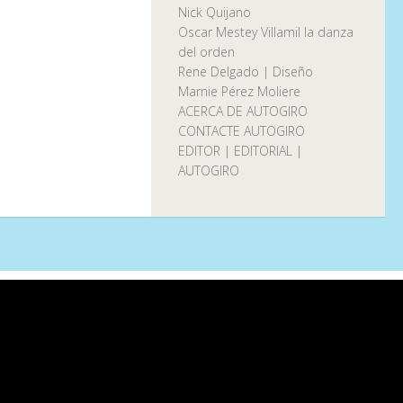
Nick Quijano
Oscar Mestey Villamil la danza
del orden
Rene Delgado | Diseño
Marnie Pérez Moliere
ACERCA DE AUTOGIRO
CONTACTE AUTOGIRO
EDITOR | EDITORIAL |
AUTOGIRO