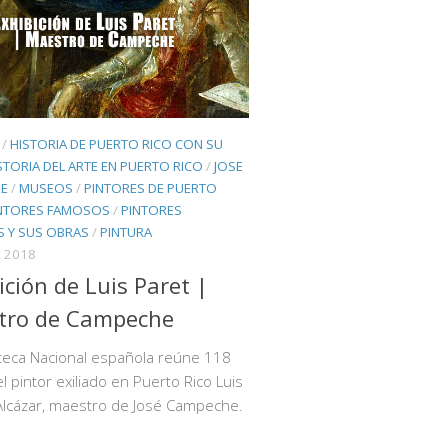
/
HISTORIA DE PUERTO RICO CON SU
STORIA DEL ARTE EN PUERTO RICO
/
JOSE
E
/
MUSEOS
/
PINTORES DE PUERTO
NTORES FAMOSOS
/
PINTORES
 Y SUS OBRAS
/
PINTURA
 2018
ición de Luis Paret |
tro de Campeche
oteca Nacional española reúne 118
l pintor exiliado en Puerto Rico Luis
Alcázar, maestro de José Campeche.