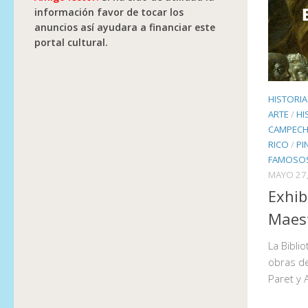
información favor de tocar los
anuncios así ayudara a financiar este
portal cultural.
HISTORIA
ARTE
/
HI
CAMPECH
RICO
/
PI
FAMOSOS
MAYO 27,
Exhib
Maes
La Bibli
obras de
Paret y 