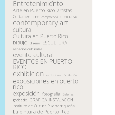
Entretenimiento
Arte en Puerto Rico
artistas
Certamen
concurso
cine
competencia
contemporary art
cultura
Cultura en Puerto Rico
ESCULTURA
DIBUJO
diseño
espacios culturales
evento cultural
EVENTOS EN PUERTO
RICO
exhibicion
Exhibición
exhibiciones
exposiciones en puerto
rico
exposición
fotografía
Galerias
GRAFICA
INSTALACION
grabado
Instituto de Cultura Puertorriqueña
La pintura de Puerto Rico