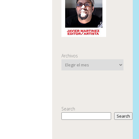
Archivos
Search
Search