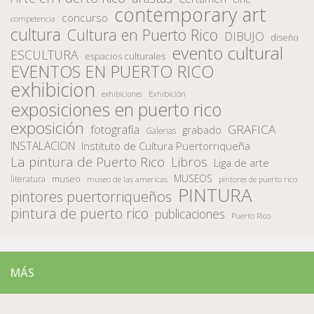
contemporary art
concurso
competencia
cultura
Cultura en Puerto Rico
DIBUJO
diseño
evento cultural
ESCULTURA
espacios culturales
EVENTOS EN PUERTO RICO
exhibicion
Exhibición
exhibiciones
exposiciones en puerto rico
exposición
fotografía
GRAFICA
grabado
Galerias
INSTALACION
Instituto de Cultura Puertorriqueña
La pintura de Puerto Rico
Libros
Liga de arte
MUSEOS
museo
literatura
museo de las americas
pintores de puerto rico
PINTURA
pintores puertorriqueños
pintura de puerto rico
publicaciones
Puerto Rico
MÁS