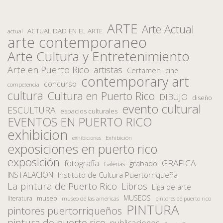
ARTE
Arte Actual
ACTUALIDAD EN EL ARTE
actual
arte contemporaneo
Arte Cultura y Entretenimiento
Arte en Puerto Rico
artistas
Certamen
cine
contemporary art
concurso
competencia
cultura
Cultura en Puerto Rico
DIBUJO
diseño
evento cultural
ESCULTURA
espacios culturales
EVENTOS EN PUERTO RICO
exhibicion
Exhibición
exhibiciones
exposiciones en puerto rico
exposición
fotografía
GRAFICA
grabado
Galerias
INSTALACION
Instituto de Cultura Puertorriqueña
La pintura de Puerto Rico
Libros
Liga de arte
MUSEOS
museo
literatura
museo de las americas
pintores de puerto rico
PINTURA
pintores puertorriqueños
pintura de puerto rico
publicaciones