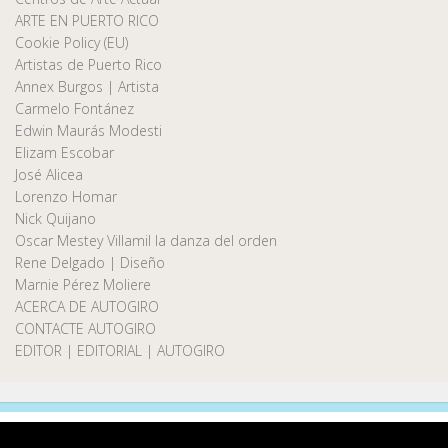
ARTE EN PUERTO RICO
Cookie Policy (EU)
Artistas de Puerto Rico
Annex Burgos | Artista
Carmelo Fontánez
Edwin Maurás Modesti
Elizam Escobar
José Alicea
Lorenzo Homar
Nick Quijano
Oscar Mestey Villamil la danza del orden
Rene Delgado | Diseño
Marnie Pérez Moliere
ACERCA DE AUTOGIRO
CONTACTE AUTOGIRO
EDITOR | EDITORIAL | AUTOGIRO