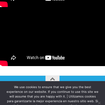
We use cookies to ensure that we give you the best
AUTOGIRO/el giro del arte actual © JAVIER MARTINEZ 2026. All
experience on our website. If you continue to use this site we
Rights Reserved.
will assume that you are happy with it. | Utilizamos cookies
Funciona con
- Diseñado con el
Tema Hueman
para garantizarte la mejor experiencia en nuestro sitio web. Si