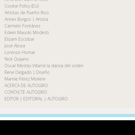
Cookie Policy (EU)
Artistas de Puerto Rico
Annex Burgos | Artista
Carmelo Fontánez
Edwin Maurás Modesti
Elizam Escobar
José Alicea
Lorenzo Homar
Nick Quijano
Oscar Mestey Villamil la danza del orden
Rene Delgado | Diseño
Marnie Pérez Moliere
ACERCA DE AUTOGIRO
CONTACTE AUTOGIRO
EDITOR | EDITORIAL | AUTOGIRO