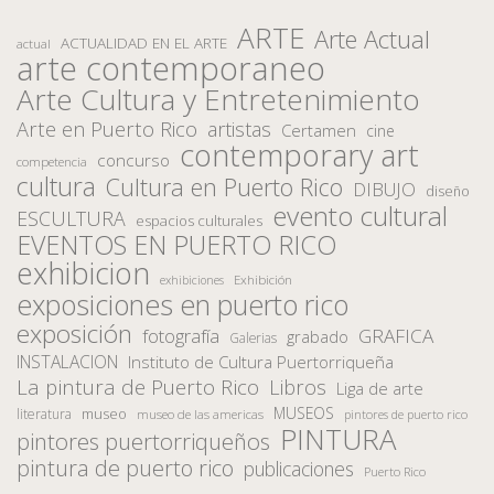
ARTE
Arte Actual
ACTUALIDAD EN EL ARTE
actual
arte contemporaneo
Arte Cultura y Entretenimiento
Arte en Puerto Rico
artistas
Certamen
cine
contemporary art
concurso
competencia
cultura
Cultura en Puerto Rico
DIBUJO
diseño
evento cultural
ESCULTURA
espacios culturales
EVENTOS EN PUERTO RICO
exhibicion
Exhibición
exhibiciones
exposiciones en puerto rico
exposición
fotografía
GRAFICA
grabado
Galerias
INSTALACION
Instituto de Cultura Puertorriqueña
La pintura de Puerto Rico
Libros
Liga de arte
MUSEOS
museo
literatura
museo de las americas
pintores de puerto rico
PINTURA
pintores puertorriqueños
pintura de puerto rico
publicaciones
Puerto Rico