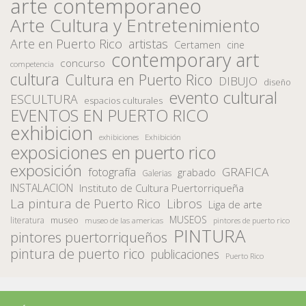
arte contemporaneo
Arte Cultura y Entretenimiento
Arte en Puerto Rico
artistas
Certamen
cine
contemporary art
concurso
competencia
cultura
Cultura en Puerto Rico
DIBUJO
diseño
evento cultural
ESCULTURA
espacios culturales
EVENTOS EN PUERTO RICO
exhibicion
Exhibición
exhibiciones
exposiciones en puerto rico
exposición
fotografía
GRAFICA
grabado
Galerias
INSTALACION
Instituto de Cultura Puertorriqueña
La pintura de Puerto Rico
Libros
Liga de arte
MUSEOS
museo
literatura
museo de las americas
pintores de puerto rico
PINTURA
pintores puertorriqueños
pintura de puerto rico
publicaciones
Puerto Rico