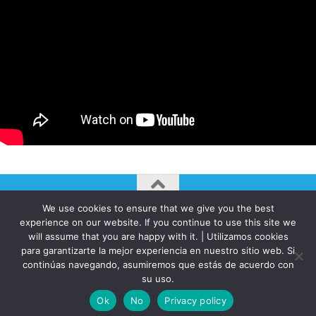
We use cookies to ensure that we give you the best
AUTOGIRO/el giro del arte actual © JAVIER MARTINEZ 2026. All
experience on our website. If you continue to use this site we
Rights Reserved.
will assume that you are happy with it. | Utilizamos cookies
Funciona con
- Diseñado con el
Tema Hueman
para garantizarte la mejor experiencia en nuestro sitio web. Si
continúas navegando, asumiremos que estás de acuerdo con
su uso.
Ok
No
Privacy policy