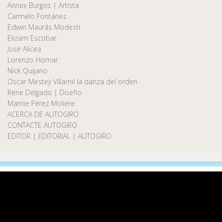
Annex Burgos | Artista
Carmelo Fontánez
Edwin Maurás Modesti
Elizam Escobar
José Alicea
Lorenzo Homar
Nick Quijano
Oscar Mestey Villamil la danza del orden
Rene Delgado | Diseño
Marnie Pérez Moliere
ACERCA DE AUTOGIRO
CONTACTE AUTOGIRO
EDITOR | EDITORIAL | AUTOGIRO