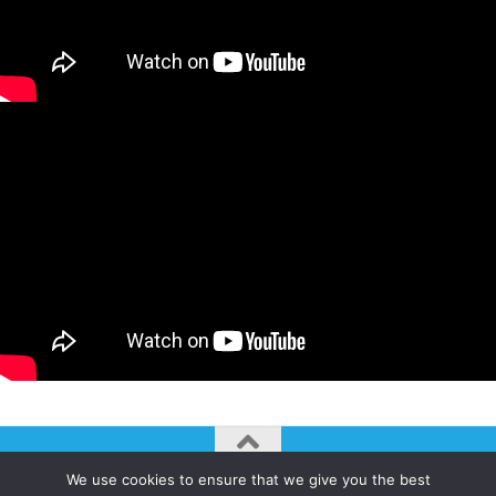
We use cookies to ensure that we give you the best
AUTOGIRO/el giro del arte actual © JAVIER MARTINEZ 2026. All