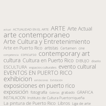
ARTE
Arte Actual
ACTUALIDAD EN EL ARTE
actual
arte contemporaneo
Arte Cultura y Entretenimiento
Arte en Puerto Rico
artistas
Certamen
cine
contemporary art
concurso
competencia
cultura
Cultura en Puerto Rico
DIBUJO
diseño
evento cultural
ESCULTURA
espacios culturales
EVENTOS EN PUERTO RICO
exhibicion
Exhibición
exhibiciones
exposiciones en puerto rico
exposición
fotografía
GRAFICA
grabado
Galerias
INSTALACION
Instituto de Cultura Puertorriqueña
La pintura de Puerto Rico
Libros
Liga de arte