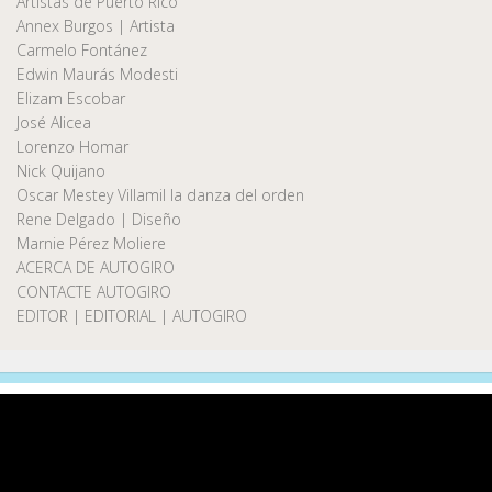
Artistas de Puerto Rico
Annex Burgos | Artista
Carmelo Fontánez
Edwin Maurás Modesti
Elizam Escobar
José Alicea
Lorenzo Homar
Nick Quijano
Oscar Mestey Villamil la danza del orden
Rene Delgado | Diseño
Marnie Pérez Moliere
ACERCA DE AUTOGIRO
CONTACTE AUTOGIRO
EDITOR | EDITORIAL | AUTOGIRO