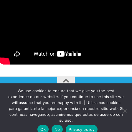
We use cookies to ensure that we give you the best
AUTOGIRO/el giro del arte actual © JAVIER MARTINEZ 2026. All
experience on our website. If you continue to use this site we
Rights Reserved.
will assume that you are happy with it. | Utilizamos cookies
para garantizarte la mejor experiencia en nuestro sitio web. Si
Funciona con
- Diseñado con el
Tema Hueman
continúas navegando, asumiremos que estás de acuerdo con
su uso.
Ok
No
Privacy policy