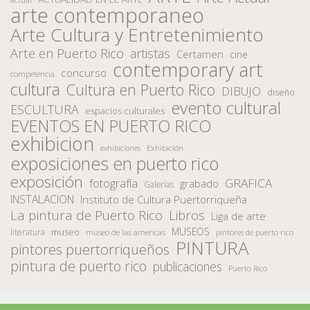
arte contemporaneo
Arte Cultura y Entretenimiento
Arte en Puerto Rico
artistas
Certamen
cine
contemporary art
concurso
competencia
cultura
Cultura en Puerto Rico
DIBUJO
diseño
evento cultural
ESCULTURA
espacios culturales
EVENTOS EN PUERTO RICO
exhibicion
Exhibición
exhibiciones
exposiciones en puerto rico
exposición
fotografía
GRAFICA
grabado
Galerias
INSTALACION
Instituto de Cultura Puertorriqueña
La pintura de Puerto Rico
Libros
Liga de arte
MUSEOS
museo
literatura
museo de las americas
pintores de puerto rico
PINTURA
pintores puertorriqueños
pintura de puerto rico
publicaciones
Puerto Rico