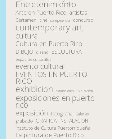
Entretenimiento
Arte en Puerto Rico
artistas
Certamen
concurso
cine
competencia
contemporary art
cultura
Cultura en Puerto Rico
ESCULTURA
DIBUJO
diseño
espacios culturales
evento cultural
EVENTOS EN PUERTO
RICO
exhibicion
Exhibición
exhibiciones
exposiciones en puerto
rico
exposición
fotografía
Galerias
GRAFICA
INSTALACION
grabado
Instituto de Cultura Puertorriqueña
La pintura de Puerto Rico