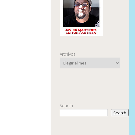
Archivos
Search
Search