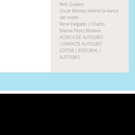
Nick Quijano
Oscar Mestey Villamil la danza
del orden
Rene Delgado | Diseño
Marnie Pérez Moliere
ACERCA DE AUTOGIRO
CONTACTE AUTOGIRO
EDITOR | EDITORIAL |
AUTOGIRO