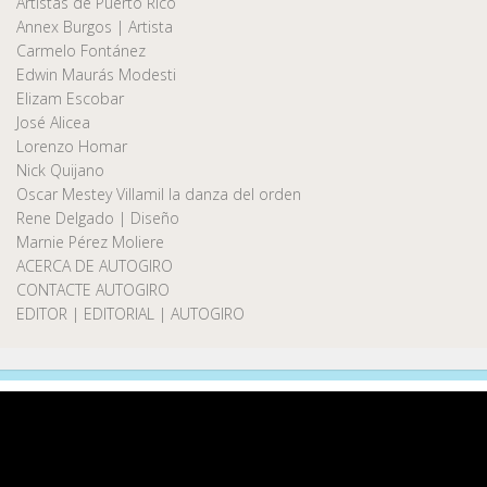
Artistas de Puerto Rico
Annex Burgos | Artista
Carmelo Fontánez
Edwin Maurás Modesti
Elizam Escobar
José Alicea
Lorenzo Homar
Nick Quijano
Oscar Mestey Villamil la danza del orden
Rene Delgado | Diseño
Marnie Pérez Moliere
ACERCA DE AUTOGIRO
CONTACTE AUTOGIRO
EDITOR | EDITORIAL | AUTOGIRO