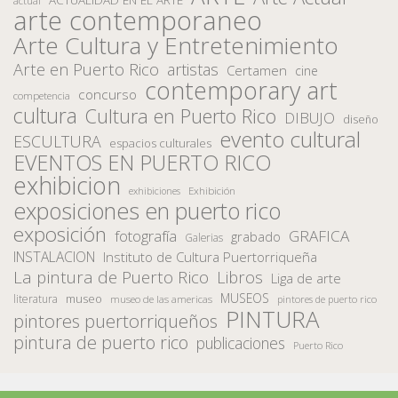
actual
arte contemporaneo
Arte Cultura y Entretenimiento
Arte en Puerto Rico
artistas
Certamen
cine
contemporary art
concurso
competencia
cultura
Cultura en Puerto Rico
DIBUJO
diseño
evento cultural
ESCULTURA
espacios culturales
EVENTOS EN PUERTO RICO
exhibicion
Exhibición
exhibiciones
exposiciones en puerto rico
exposición
fotografía
GRAFICA
grabado
Galerias
INSTALACION
Instituto de Cultura Puertorriqueña
La pintura de Puerto Rico
Libros
Liga de arte
MUSEOS
museo
literatura
museo de las americas
pintores de puerto rico
PINTURA
pintores puertorriqueños
pintura de puerto rico
publicaciones
Puerto Rico