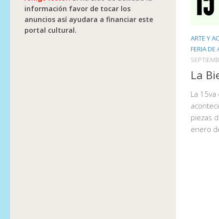
información favor de tocar los
anuncios así ayudara a financiar este
portal cultural.
ARTE Y A
FERIA DE
SEPTIEMB
La Bi
La 15va 
acontece
piezas d
enero d