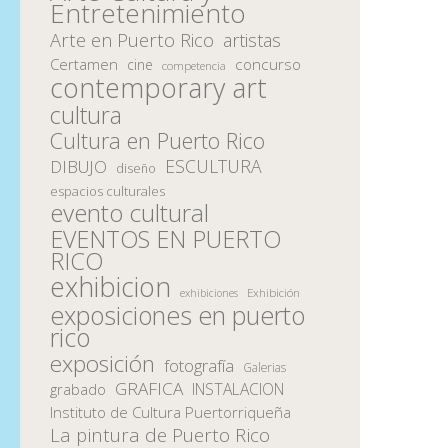
Entretenimiento
Arte en Puerto Rico
artistas
Certamen
concurso
cine
competencia
contemporary art
cultura
Cultura en Puerto Rico
ESCULTURA
DIBUJO
diseño
espacios culturales
evento cultural
EVENTOS EN PUERTO
RICO
exhibicion
Exhibición
exhibiciones
exposiciones en puerto
rico
exposición
fotografía
Galerias
GRAFICA
INSTALACION
grabado
Instituto de Cultura Puertorriqueña
La pintura de Puerto Rico