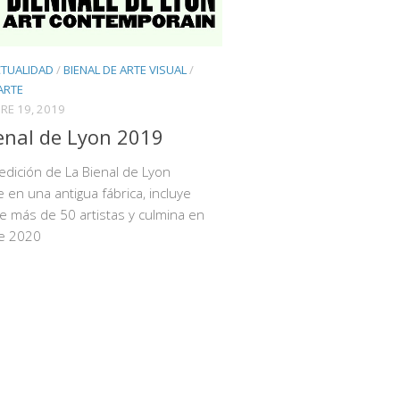
CTUALIDAD
/
BIENAL DE ARTE VISUAL
/
 ARTE
RE 19, 2019
enal de Lyon 2019
edición de La Bienal de Lyon
 en una antigua fábrica, incluye
e más de 50 artistas y culmina en
e 2020