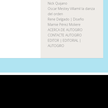
Nick Quijano
Oscar Mestey Villamil la danza
del orden
Rene Delgado | Diseño
Marnie Pérez Moliere
ACERCA DE AUTOGIRO
CONTACTE AUTOGIRO
EDITOR | EDITORIAL |
AUTOGIRO