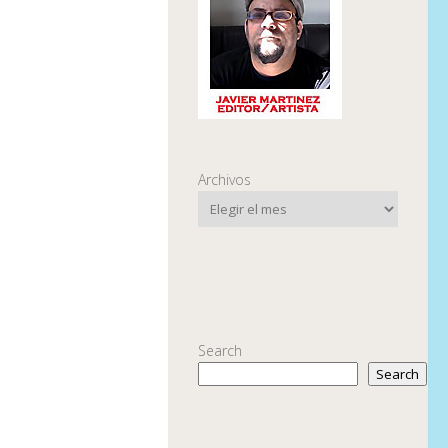
Archivos
Search
Search