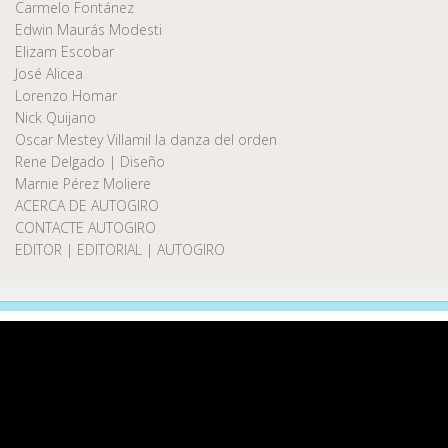
Carmelo Fontánez
Edwin Maurás Modesti
Elizam Escobar
José Alicea
Lorenzo Homar
Nick Quijano
Oscar Mestey Villamil la danza del orden
Rene Delgado | Diseño
Marnie Pérez Moliere
ACERCA DE AUTOGIRO
CONTACTE AUTOGIRO
EDITOR | EDITORIAL | AUTOGIRO