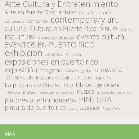
Arte Cultura y Entretenimiento
Arte en Puerto Rico
artistas
Certamen
cine
contemporary art
concurso
competencia
cultura
Cultura en Puerto Rico
DIBUJO
diseño
evento cultural
ESCULTURA
espacios culturales
EVENTOS EN PUERTO RICO
exhibicion
Exhibición
exhibiciones
exposiciones en puerto rico
exposición
fotografía
GRAFICA
grabado
Galerias
INSTALACION
Instituto de Cultura Puertorriqueña
La pintura de Puerto Rico
Libros
Liga de arte
MUSEOS
museo
literatura
museo de las americas
pintores de puerto rico
PINTURA
pintores puertorriqueños
pintura de puerto rico
publicaciones
Puerto Rico
MÁS