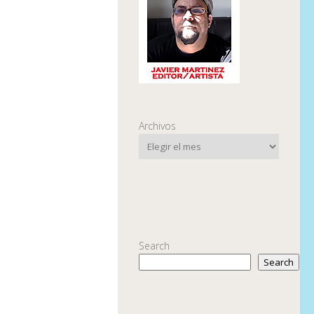
Archivos
Search
Search