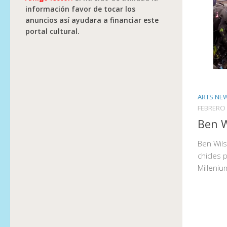
información favor de tocar los
anuncios así ayudara a financiar este
portal cultural.
ARTS NE
FEBRERO 
Ben W
Ben Wils
chicles 
Milleniu