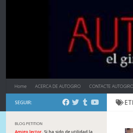
Saltar al contenido
Home
ACERCA DE AUTOGIRO
CONTACTE AUTOGIR
ET
SEGUIR:
BLOG PETITION
Amigo lector.
Si ha sido de utilidad la