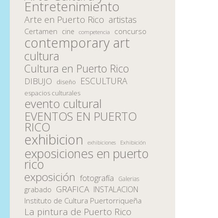
Entretenimiento
Arte en Puerto Rico
artistas
Certamen
concurso
cine
competencia
contemporary art
cultura
Cultura en Puerto Rico
ESCULTURA
DIBUJO
diseño
espacios culturales
evento cultural
EVENTOS EN PUERTO
RICO
exhibicion
Exhibición
exhibiciones
exposiciones en puerto
rico
exposición
fotografía
Galerias
GRAFICA
INSTALACION
grabado
Instituto de Cultura Puertorriqueña
La pintura de Puerto Rico