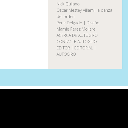
Nick Quijano
Oscar Mestey Villamil la danza
del orden
Rene Delgado | Diseño
Marnie Pérez Moliere
ACERCA DE AUTOGIRO
CONTACTE AUTOGIRO
EDITOR | EDITORIAL |
AUTOGIRO