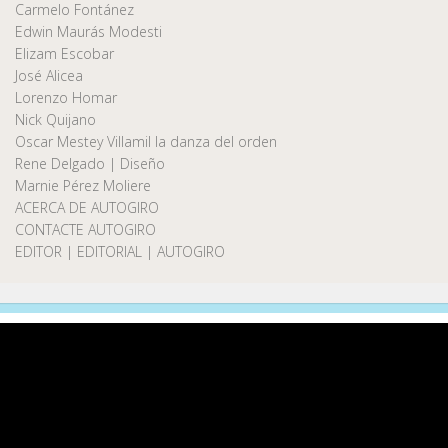
Carmelo Fontánez
Edwin Maurás Modesti
Elizam Escobar
José Alicea
Lorenzo Homar
Nick Quijano
Oscar Mestey Villamil la danza del orden
Rene Delgado | Diseño
Marnie Pérez Moliere
ACERCA DE AUTOGIRO
CONTACTE AUTOGIRO
EDITOR | EDITORIAL | AUTOGIRO