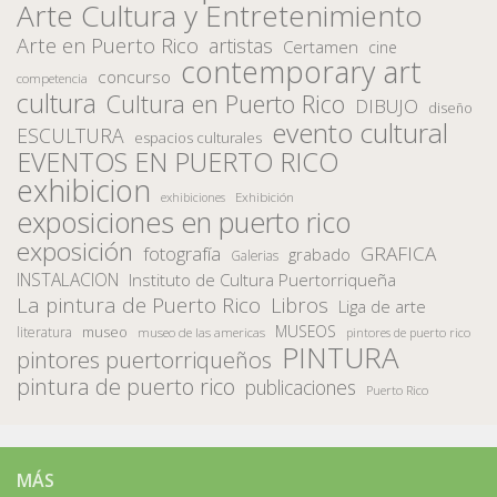
Arte Cultura y Entretenimiento
Arte en Puerto Rico
artistas
Certamen
cine
contemporary art
concurso
competencia
cultura
Cultura en Puerto Rico
DIBUJO
diseño
evento cultural
ESCULTURA
espacios culturales
EVENTOS EN PUERTO RICO
exhibicion
Exhibición
exhibiciones
exposiciones en puerto rico
exposición
fotografía
GRAFICA
grabado
Galerias
INSTALACION
Instituto de Cultura Puertorriqueña
La pintura de Puerto Rico
Libros
Liga de arte
MUSEOS
museo
literatura
museo de las americas
pintores de puerto rico
PINTURA
pintores puertorriqueños
pintura de puerto rico
publicaciones
Puerto Rico
MÁS