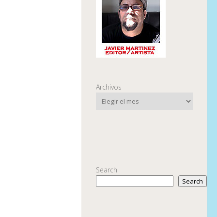
Archivos
Search
Search