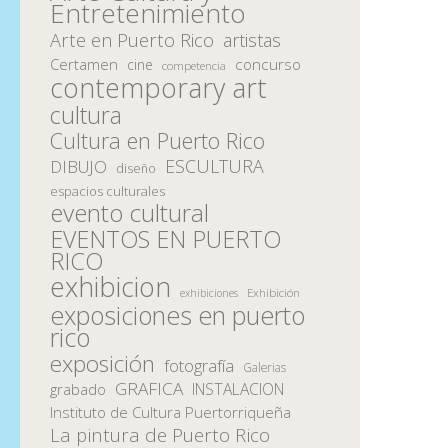
Entretenimiento
Arte en Puerto Rico
artistas
Certamen
concurso
cine
competencia
contemporary art
cultura
Cultura en Puerto Rico
ESCULTURA
DIBUJO
diseño
espacios culturales
evento cultural
EVENTOS EN PUERTO
RICO
exhibicion
Exhibición
exhibiciones
exposiciones en puerto
rico
exposición
fotografía
Galerias
GRAFICA
INSTALACION
grabado
Instituto de Cultura Puertorriqueña
La pintura de Puerto Rico