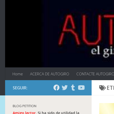
Saltar al contenido
Home
ACERCA DE AUTOGIRO
CONTACTE AUTOGIR
ET
SEGUIR:
BLOG PETITION
Amigo lector.
Si ha sido de utilidad la