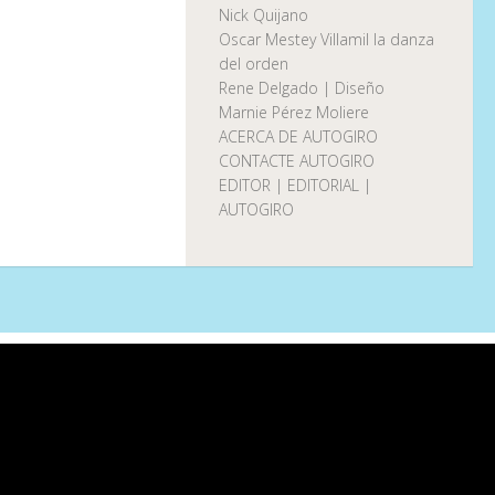
Nick Quijano
Oscar Mestey Villamil la danza
del orden
Rene Delgado | Diseño
Marnie Pérez Moliere
ACERCA DE AUTOGIRO
CONTACTE AUTOGIRO
EDITOR | EDITORIAL |
AUTOGIRO