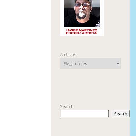
Archivos
Search
Search