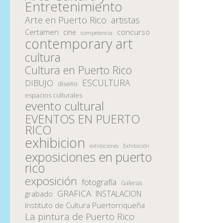
Entretenimiento
Arte en Puerto Rico
artistas
Certamen
concurso
cine
competencia
contemporary art
cultura
Cultura en Puerto Rico
ESCULTURA
DIBUJO
diseño
espacios culturales
evento cultural
EVENTOS EN PUERTO
RICO
exhibicion
Exhibición
exhibiciones
exposiciones en puerto
rico
exposición
fotografía
Galerias
GRAFICA
INSTALACION
grabado
Instituto de Cultura Puertorriqueña
La pintura de Puerto Rico