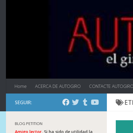
Saltar al contenido
Home
ACERCA DE AUTOGIRO
CONTACTE AUTOGIR
ET
SEGUIR:
BLOG PETITION
Amigo lector.
Si ha sido de utilidad la