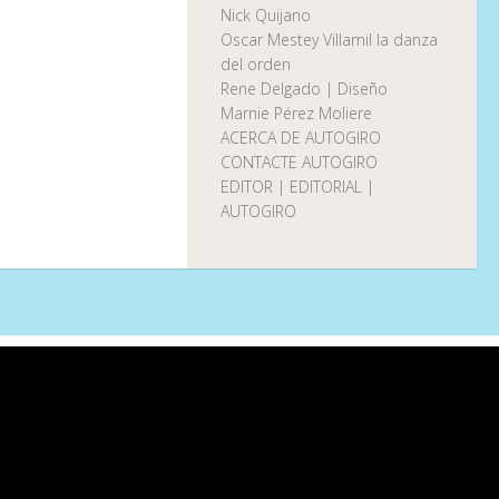
Nick Quijano
Oscar Mestey Villamil la danza
del orden
Rene Delgado | Diseño
Marnie Pérez Moliere
ACERCA DE AUTOGIRO
CONTACTE AUTOGIRO
EDITOR | EDITORIAL |
AUTOGIRO