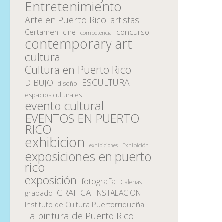
Entretenimiento
Arte en Puerto Rico
artistas
Certamen
concurso
cine
competencia
contemporary art
cultura
Cultura en Puerto Rico
ESCULTURA
DIBUJO
diseño
espacios culturales
evento cultural
EVENTOS EN PUERTO
RICO
exhibicion
Exhibición
exhibiciones
exposiciones en puerto
rico
exposición
fotografía
Galerias
GRAFICA
INSTALACION
grabado
Instituto de Cultura Puertorriqueña
La pintura de Puerto Rico