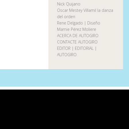
Nick Quijano
Oscar Mestey Villamil la danza
del orden
Rene Delgado | Diseño
Marnie Pérez Moliere
ACERCA DE AUTOGIRO
CONTACTE AUTOGIRO
EDITOR | EDITORIAL |
AUTOGIRO