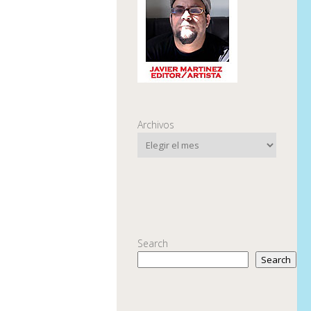
Archivos
Search
Search