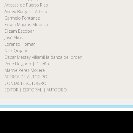
Artistas de Puerto Rico
Annex Burgos | Artista
Carmelo Fontánez
Edwin Maurás Modesti
Elizam Escobar
José Alicea
Lorenzo Homar
Nick Quijano
Oscar Mestey Villamil la danza del orden
Rene Delgado | Diseño
Marnie Pérez Moliere
ACERCA DE AUTOGIRO
CONTACTE AUTOGIRO
EDITOR | EDITORIAL | AUTOGIRO