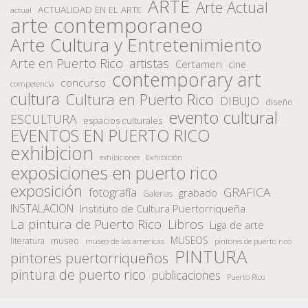
ARTE
Arte Actual
ACTUALIDAD EN EL ARTE
actual
arte contemporaneo
Arte Cultura y Entretenimiento
Arte en Puerto Rico
artistas
Certamen
cine
contemporary art
concurso
competencia
cultura
Cultura en Puerto Rico
DIBUJO
diseño
evento cultural
ESCULTURA
espacios culturales
EVENTOS EN PUERTO RICO
exhibicion
Exhibición
exhibiciones
exposiciones en puerto rico
exposición
fotografía
GRAFICA
grabado
Galerias
INSTALACION
Instituto de Cultura Puertorriqueña
La pintura de Puerto Rico
Libros
Liga de arte
MUSEOS
museo
literatura
museo de las americas
pintores de puerto rico
PINTURA
pintores puertorriqueños
pintura de puerto rico
publicaciones
Puerto Rico