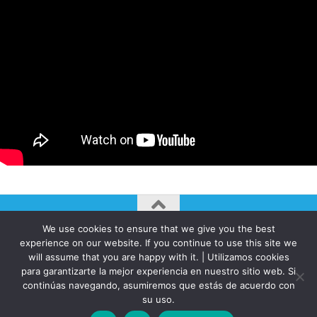
We use cookies to ensure that we give you the best
AUTOGIRO/el giro del arte actual © JAVIER MARTINEZ 2026. All
experience on our website. If you continue to use this site we
Rights Reserved.
will assume that you are happy with it. | Utilizamos cookies
para garantizarte la mejor experiencia en nuestro sitio web. Si
Funciona con
- Diseñado con el
Tema Hueman
continúas navegando, asumiremos que estás de acuerdo con
su uso.