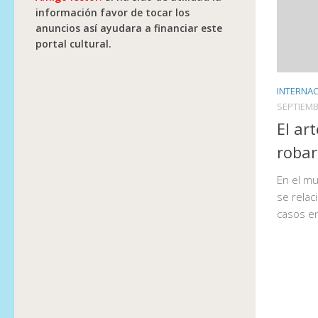
información favor de tocar los
anuncios así ayudara a financiar este
portal cultural.
INTERNAC
SEPTIEMB
El ar
robar
En el m
se relac
casos en