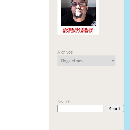
Archivos
Search
Search