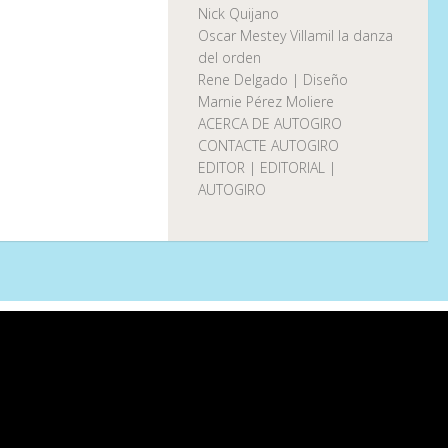
Nick Quijano
Oscar Mestey Villamil la danza
del orden
Rene Delgado | Diseño
Marnie Pérez Moliere
ACERCA DE AUTOGIRO
CONTACTE AUTOGIRO
EDITOR | EDITORIAL |
AUTOGIRO