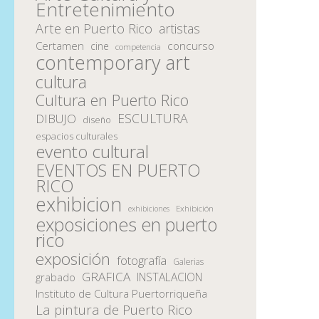
Entretenimiento
Arte en Puerto Rico
artistas
Certamen
concurso
cine
competencia
contemporary art
cultura
Cultura en Puerto Rico
ESCULTURA
DIBUJO
diseño
espacios culturales
evento cultural
EVENTOS EN PUERTO
RICO
exhibicion
Exhibición
exhibiciones
exposiciones en puerto
rico
exposición
fotografía
Galerias
GRAFICA
INSTALACION
grabado
Instituto de Cultura Puertorriqueña
La pintura de Puerto Rico