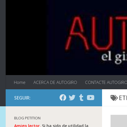
Saltar al contenido
Home
ACERCA DE AUTOGIRO
CONTACTE AUTOGIR
ET
SEGUIR:
BLOG PETITION
Amigo lector.
Si ha sido de utilidad la