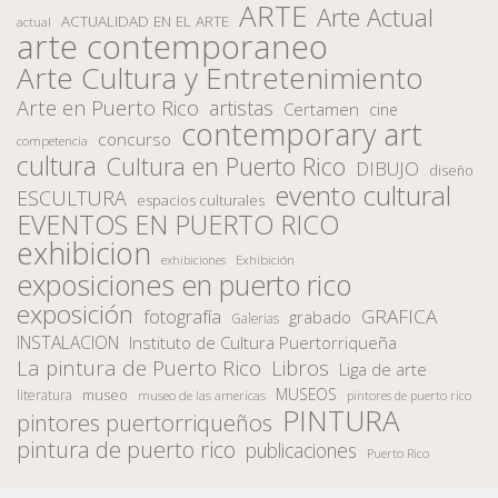
ARTE
Arte Actual
ACTUALIDAD EN EL ARTE
actual
arte contemporaneo
Arte Cultura y Entretenimiento
Arte en Puerto Rico
artistas
Certamen
cine
contemporary art
concurso
competencia
cultura
Cultura en Puerto Rico
DIBUJO
diseño
evento cultural
ESCULTURA
espacios culturales
EVENTOS EN PUERTO RICO
exhibicion
Exhibición
exhibiciones
exposiciones en puerto rico
exposición
fotografía
GRAFICA
grabado
Galerias
INSTALACION
Instituto de Cultura Puertorriqueña
La pintura de Puerto Rico
Libros
Liga de arte
MUSEOS
museo
literatura
museo de las americas
pintores de puerto rico
PINTURA
pintores puertorriqueños
pintura de puerto rico
publicaciones
Puerto Rico