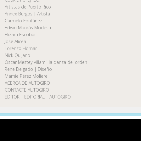
Artistas de Puerto Rico
Annex Burgos | Artista
Carmelo Fontánez
Edwin Maurás Modesti
Elizam Escobar
José Alicea
Lorenzo Homar
Nick Quijano
Oscar Mestey Villamil la danza del orden
Rene Delgado | Diseño
Marnie Pérez Moliere
ACERCA DE AUTOGIRO
CONTACTE AUTOGIRO
EDITOR | EDITORIAL | AUTOGIRO