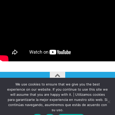
We use cookies to ensure that we give you the best
AUTOGIRO/el giro del arte actual © JAVIER MARTINEZ 2026. All
experience on our website. If you continue to use this site we
Rights Reserved.
will assume that you are happy with it. | Utilizamos cookies
Funciona con
- Diseñado con el
Tema Hueman
para garantizarte la mejor experiencia en nuestro sitio web. Si
continúas navegando, asumiremos que estás de acuerdo con
su uso.