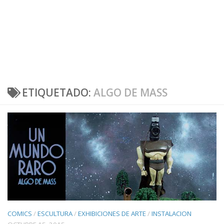
ETIQUETADO:
ALGO DE MASS
COMICS
/
ESCULTURA
/
EXHIBICIONES DE ARTE
/
INSTALACION