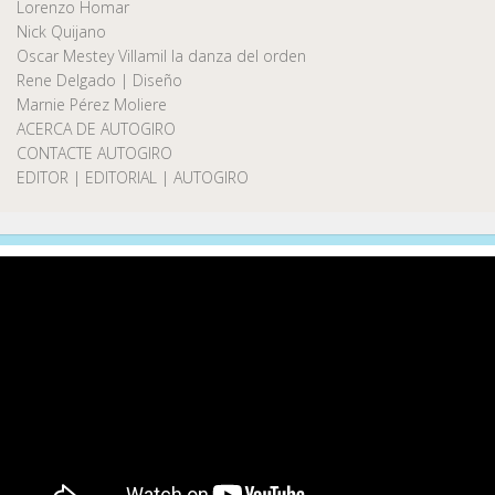
Lorenzo Homar
Nick Quijano
Oscar Mestey Villamil la danza del orden
Rene Delgado | Diseño
Marnie Pérez Moliere
ACERCA DE AUTOGIRO
CONTACTE AUTOGIRO
EDITOR | EDITORIAL | AUTOGIRO