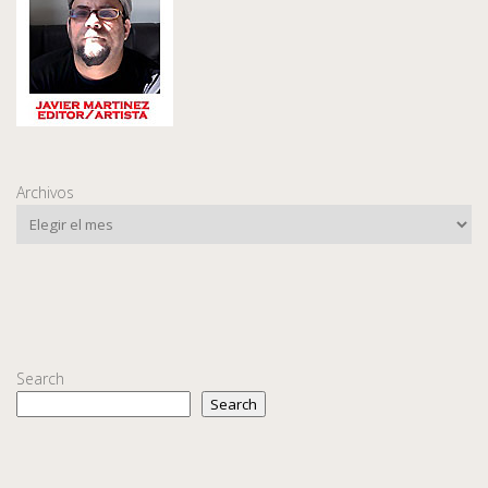
Archivos
Search
Search