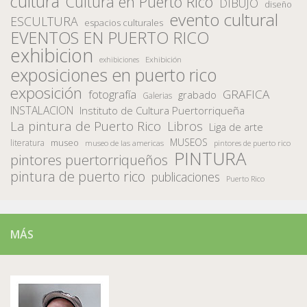
cultura
Cultura en Puerto Rico
DIBUJO
diseño
evento cultural
ESCULTURA
espacios culturales
EVENTOS EN PUERTO RICO
exhibicion
Exhibición
exhibiciones
exposiciones en puerto rico
exposición
fotografía
GRAFICA
grabado
Galerias
INSTALACION
Instituto de Cultura Puertorriqueña
La pintura de Puerto Rico
Libros
Liga de arte
MUSEOS
museo
literatura
museo de las americas
pintores de puerto rico
PINTURA
pintores puertorriqueños
pintura de puerto rico
publicaciones
Puerto Rico
MÁS