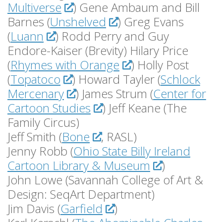
Multiverse
) Gene Ambaum and Bill
Barnes (
Unshelved
) Greg Evans
(
Luann
) Rodd Perry and Guy
Endore-Kaiser (Brevity) Hilary Price
(
Rhymes with Orange
) Holly Post
(
Topatoco
) Howard Tayler (
Schlock
Mercenary
) James Strum (
Center for
Cartoon Studies
) Jeff Keane (The
Family Circus)
Jeff Smith (
Bone
, RASL)
Jenny Robb (
Ohio State Billy Ireland
Cartoon Library & Museum
)
John Lowe (Savannah College of Art &
Design: SeqArt Department)
Jim Davis (
Garfield
)