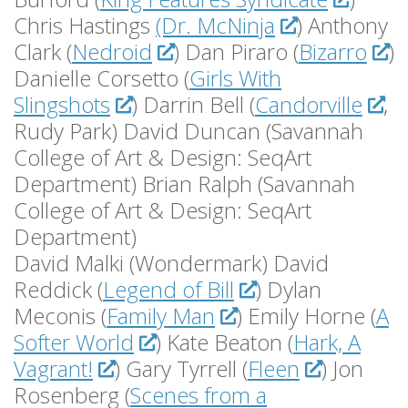
Chris Hastings
(Dr. McNinja
) Anthony
Clark (
Nedroid
) Dan Piraro (
Bizarro
)
Danielle Corsetto (
Girls With
Slingshots
) Darrin Bell (
Candorville
,
Rudy Park) David Duncan (Savannah
College of Art & Design: SeqArt
Department) Brian Ralph (Savannah
College of Art & Design: SeqArt
Department)
David Malki (Wondermark) David
Reddick (
Legend of Bill
) Dylan
Meconis (
Family Man
) Emily Horne (
A
Softer World
) Kate Beaton (
Hark, A
Vagrant!
) Gary Tyrrell (
Fleen
) Jon
Rosenberg (
Scenes from a