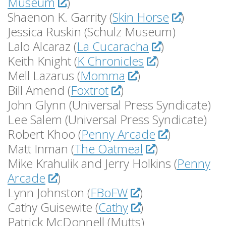
Museum
)
Shaenon K. Garrity (
Skin Horse
)
Jessica Ruskin (Schulz Museum)
Lalo Alcaraz (
La Cucaracha
)
Keith Knight (
K Chronicles
)
Mell Lazarus (
Momma
)
Bill Amend (
Foxtrot
)
John Glynn (Universal Press Syndicate)
Lee Salem (Universal Press Syndicate)
Robert Khoo (
Penny Arcade
)
Matt Inman (
The Oatmeal
)
Mike Krahulik and Jerry Holkins (
Penny
Arcade
)
Lynn Johnston (
FBoFW
)
Cathy Guisewite (
Cathy
)
Patrick McDonnell (Mutts)