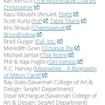
Karl Kerschl (
The Abominable Charles
Christopher
)
Kazu Kibuishi (Amulet,
Flight
)
Scott Kurtz (
PvP
,
Table Titans
)
Kris Straub (
Chainsawsuit
,
Broodhollow
)
Brad Guigar (
Evil, Inc.
)
Meredith Gran (
Octopus Pie
)
Michael Jantze (
The Norm
)
Phil & Kaja Foglio (
Girl Genius
)
R.C. Harvey (
Meanwhile… A Biography
of Milton Caniff
)
Ray Goto (Savannah College of Art &
Design: SeqArt Department)
Dove McHargue (Savannah College of
Art & Design: SeqArt Department)