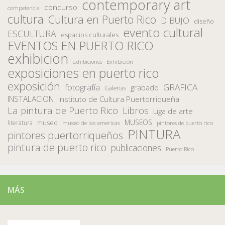
contemporary art
concurso
competencia
cultura
Cultura en Puerto Rico
DIBUJO
diseño
evento cultural
ESCULTURA
espacios culturales
EVENTOS EN PUERTO RICO
exhibicion
Exhibición
exhibiciones
exposiciones en puerto rico
exposición
fotografía
GRAFICA
grabado
Galerias
INSTALACION
Instituto de Cultura Puertorriqueña
La pintura de Puerto Rico
Libros
Liga de arte
MUSEOS
museo
literatura
museo de las americas
pintores de puerto rico
PINTURA
pintores puertorriqueños
pintura de puerto rico
publicaciones
Puerto Rico
MÁS