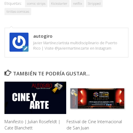
Etiquetas:
comic strips
Kickstarter
netflix
Stripped
tirillas comicas
autogiro
Javier Martínez/artista multidisciplinario de Puerto
Rico | Visite @javiermartinezarte en Instagram
TAMBIÉN TE PODRÍA GUSTAR...
Festival de Cine Internacional
Manifesto | Julian Rosefeldt |
de San Juan
Cate Blanchett