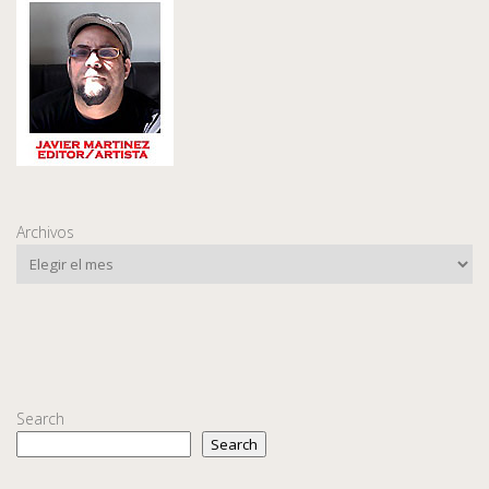
Archivos
Search
Search