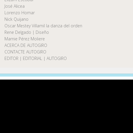
José Alicea
Lorenzo Homar
Nick Quijano
Oscar Mestey Villamil la danza del orden
Rene Delgado | Diseño
Marnie Pérez Moliere
ACERCA DE AUTOGIRO
CONTACTE AUTOGIRO
EDITOR | EDITORIAL | AUTOGIRO