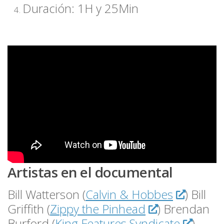
Duración: 1H y 25Min
Artistas en el documental
Bill Watterson (
Calvin & Hobbes
) Bill
Griffith (
Zippy the Pinhead
) Brendan
Burford (
King Features Syndicate
)