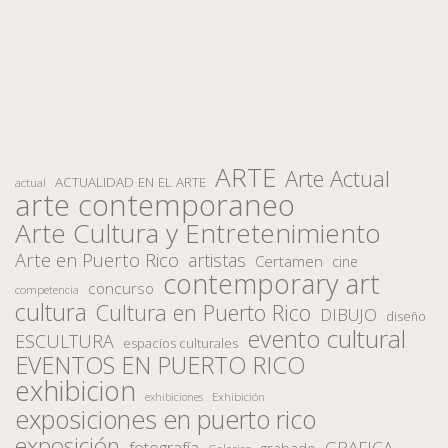
ARTE
Arte Actual
ACTUALIDAD EN EL ARTE
actual
arte contemporaneo
Arte Cultura y Entretenimiento
Arte en Puerto Rico
artistas
Certamen
cine
contemporary art
concurso
competencia
cultura
Cultura en Puerto Rico
DIBUJO
diseño
evento cultural
ESCULTURA
espacios culturales
EVENTOS EN PUERTO RICO
exhibicion
Exhibición
exhibiciones
exposiciones en puerto rico
exposición
fotografía
GRAFICA