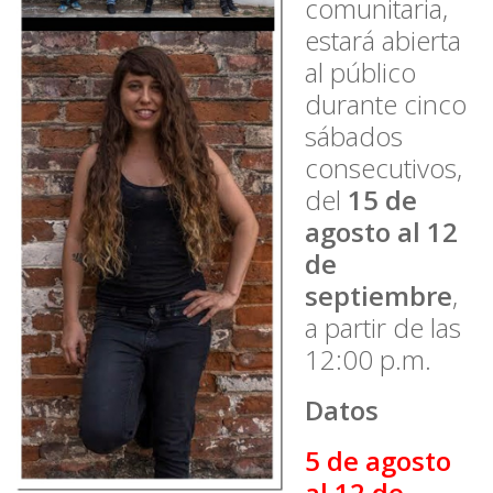
comunitaria,
estará abierta
al público
durante cinco
sábados
consecutivos,
del
15 de
agosto al 12
de
septiembre
,
a partir de las
12:00 p.m.
Datos
5 de agosto
al 12 de