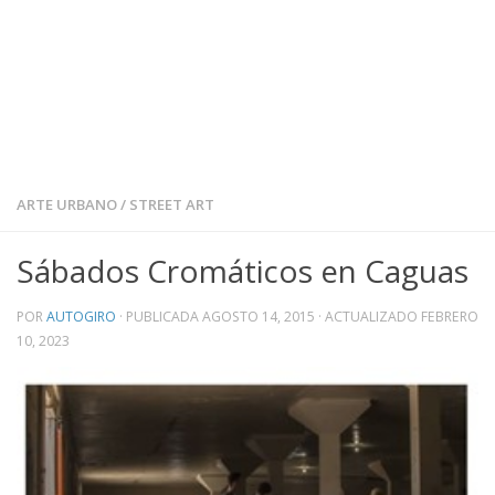
ARTE URBANO
/
STREET ART
Sábados Cromáticos en Caguas
POR
AUTOGIRO
· PUBLICADA
AGOSTO 14, 2015
· ACTUALIZADO
FEBRERO
10, 2023