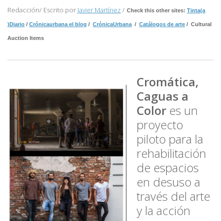
Redacción/ Escrito por
Javier Martínez
/
Check this other sites:
Tinta(a
)Diario
/
Crónicaurbana el blog
/
CrónicaUrbana
/
Catálogos de arte
/ Cultural
Auction Items
Cromática,
Caguas a
Color
es un
proyecto
piloto para la
rehabilitación
de espacios
en desuso a
través del arte
y la acción